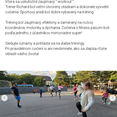
Včera sa uskutočnil zaujímavý " workout ".
Tréner Richard bol veľmi otvorený otázkam a dokonale vysvetlil
cvičenia. Športový areál bol dobre vybavený na tréning.
Tréning bol zaujímavý, efektívny a zameraný na rozvoj
koordinácie, motoriky a dýchania. Cvičenia s fitness pásom boli
podľa jedného z účastníkov mimoriadne super!
Sledujte oznamy a prihláste sa na ďalšie tréningy.
Pri pravidelnom cvičení si ani nevšimnete, ako sa zlepšia rôzne
oblasti vášho života!