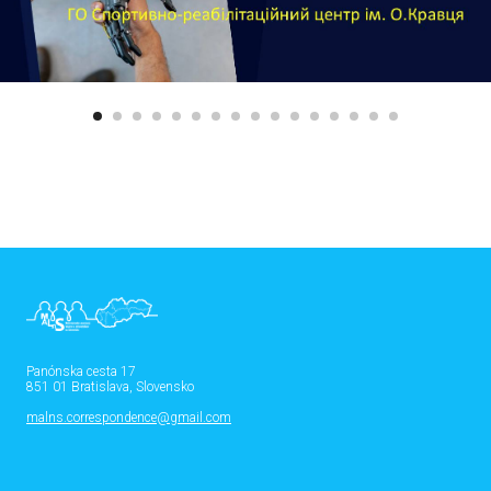
Panónska cesta 17
851 01 Bratislava, Slovensko
malns.correspondence@gmail.com