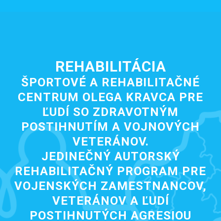
REHABILITÁCIA
ŠPORTOVÉ A REHABILITAČNÉ
CENTRUM OLEGA KRAVCA PRE
ĽUDÍ SO ZDRAVOTNÝM
POSTIHNUTÍM A VOJNOVÝCH
VETERÁNOV.
JEDINEČNÝ AUTORSKÝ
REHABILITAČNÝ PROGRAM PRE
VOJENSKÝCH ZAMESTNANCOV,
VETERÁNOV A ĽUDÍ
POSTIHNUTÝCH AGRESIOU