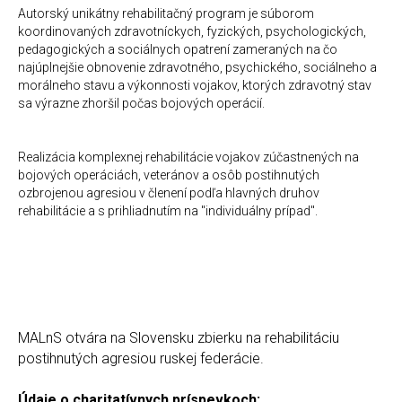
Autorský unikátny rehabilitačný program je súborom
koordinovaných zdravotníckych, fyzických, psychologických,
pedagogických a sociálnych opatrení zameraných na čo
najúplnejšie obnovenie zdravotného, psychického, sociálneho a
morálneho stavu a výkonnosti vojakov, ktorých zdravotný stav
sa výrazne zhoršil počas bojových operácií.
Realizácia komplexnej rehabilitácie vojakov zúčastnených na
bojových operáciách, veteránov a osôb postihnutých
ozbrojenou agresiou v členení podľa hlavných druhov
rehabilitácie a s prihliadnutím na "individuálny prípad".
MALnS otvára na Slovensku zbierku na rehabilitáciu
postihnutých agresiou ruskej federácie.
Údaje o charitatívnych príspevkoch: