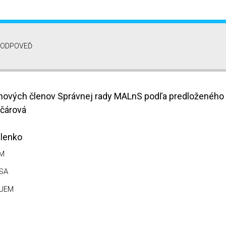
I ODPOVEĎ
nových členov Správnej rady MALnS podľa predloženého 
nčárová
ulenko
M
SA
JEM