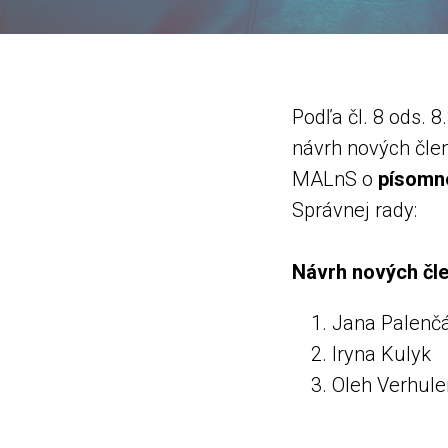
Podľa čl. 8 ods.
návrh nových člen
MALnS o
písomné
Správnej rady:
Návrh nových čl
Jana Palenč
Iryna Kulyk
Oleh Verhul