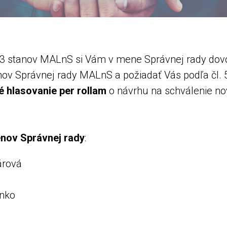
 8.3 stanov MALnS si Vám v mene Správnej rady dov
ov Správnej rady MALnS a požiadať Vás podľa čl. 5
 hlasovanie per rollam
o návrhu na schválenie no
enov Správnej rady
:
árová
enko