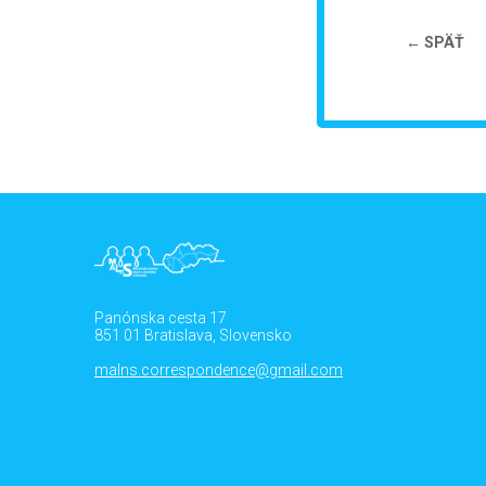
← SPÄŤ
Panónska cesta 17
851 01 Bratislava, Slovensko
malns.correspondence@gmail.com