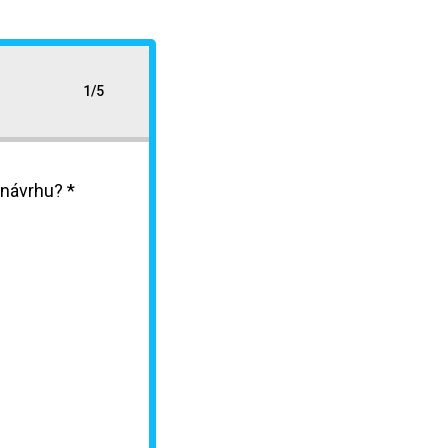
1/5
návrhu? *