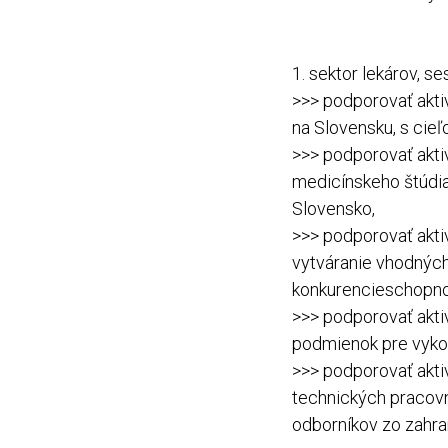
1. sektor lekárov, s
>>> podporovať akti
na Slovensku, s cie
>>> podporovať akti
medicínskeho štúdia
Slovensko,
>>> podporovať akti
vytváranie vhodných
konkurencieschopnos
>>> podporovať akti
podmienok pre vykon
>>> podporovať aktiv
technických pracovn
odborníkov zo zahran