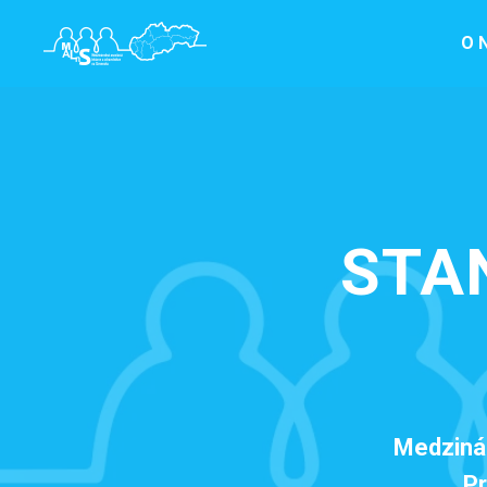
O 
STA
Medzinár
Pr