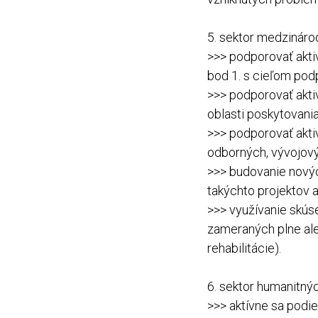
5. sektor medzináro
>>> podporovať aktiv
bod 1. s cieľom pod
>>> podporovať akti
oblasti poskytovania 
>>> podporovať aktiv
odborných, vývojový
>>> budovanie novýc
takýchto projektov a
>>> využívanie skús
zameraných plne aleb
rehabilitácie).
6. sektor humanitnýc
>>> aktívne sa podi