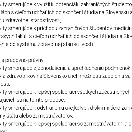
vity smerujúce k využitiu potenciálu zahraničných študent
lách s cieľom udržať ich po skončení štúdia na Slovensku 
 zdravotnej starostlivosti,
vity smerujúce k príchodu zahraničných študentov medicí
rskych fakúlt s cieľom udržať ich po skončení štúdia na Slo
nie do systému zdravotnej starostlivosti.
ny a pracovno-právny:
vity smerujúce zjednodušeniu a sprehľadneniu podmienok
v a zdravotníkov na Slovensko a ich možnosti zapojenia s
osti,
vity smerujúce k lepšej spolupráci všetkých zúčastnených
ľajúcich sa na tomto procese,
vity smerujúce k odstráneniu akejkoľvek diskriminácie zahr
any štátu alebo zamestnávateľov,
vity smerujúce k lepšej spolupráci so zamestnávateľmi a p
mov,