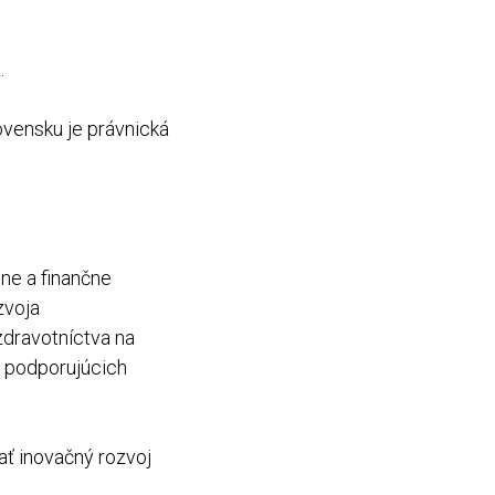
a
.
ovensku je právnická
lne a finančne
zvoja
zdravotníctva na
v podporujúcich
ať inovačný rozvoj