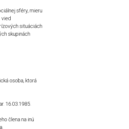
ciálnej sféry, mieru
 vied
rízových situáciách
aných skupinách
ická osoba, ktorá
ar. 16.03.1985.
eho člena na inú
a.