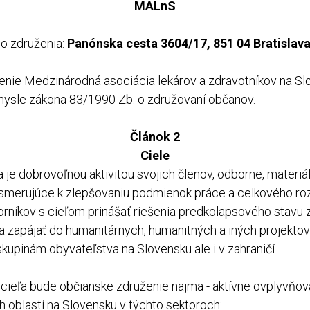
MALnS
ho združenia:
Panónska cesta 3604/17, 851 04 Bratislav
enie Medzinárodná asociácia lekárov a zdravotníkov na Sl
ysle zákona 83/1990 Zb. o združovaní občanov.
Článok 2
Ciele
 je dobrovoľnou aktivitou svojich členov, odborne, materiá
 smerujúce k zlepšovaniu podmienok práce a celkového ro
rníkov s cieľom prinášať riešenia predkolapsového stavu 
sa zapájať do humanitárnych, humanitných a iných projekto
pinám obyvateľstva na Slovensku ale i v zahraničí.
 cieľa bude občianske združenie najmä - aktívne ovplyvňov
h oblastí na Slovensku v týchto sektoroch: