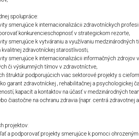
dnej spolupráce:
ity smerujúce k internacionalizácii zdravotníckych profesi
porovať konkurencieschopnosť v strategickom rezorte,
vity smerujúce k vytváraniu a využívaniu medzinárodných 
kvalitnej zdravotníckej starostlivosti,
ity smerujúce k internacionalizácii informačných zdrojov 
ch či výskumných tímov v zdravotníctve,
h štruktúr podporujúcich viac sektorové projekty s cieľom
ko garant zdravotníckej , rehabilitačnej a psychologickej ča
eností, kapacít a kontaktov na účasť v medzinárodných te
o čiastočne na ochranu zdravia (napr. centrá zdravotnej a
h projektov:
eľať a podporovať projekty smerujúce k pomoci ohrozený