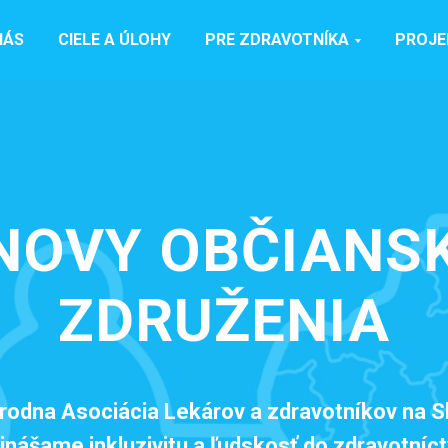
NÁS
CIELE A ÚLOHY
PRE ZDRAVOTNÍKA
PROJE
NOVY OBČIANS
ZDRUŽENIA
odna Asociácia Lekárov a zdravotníkov na 
inášame inkluzivitu a ľudskosť do zdravotníc