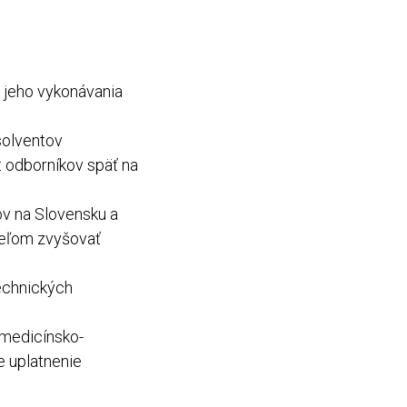
a jeho vykonávania
solventov
 odborníkov späť na
ov na Slovensku a
cieľom zvyšovať
echnických
a medicínsko-
e uplatnenie