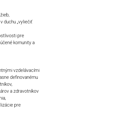
žieb,
v duchu „vyliečiť
tlivosti pre
ylúčené komunity a
antnými vzdelávacími
 jasne definovanému
tníkov,
károv a zdravotníkov
ia,
lizácie pre