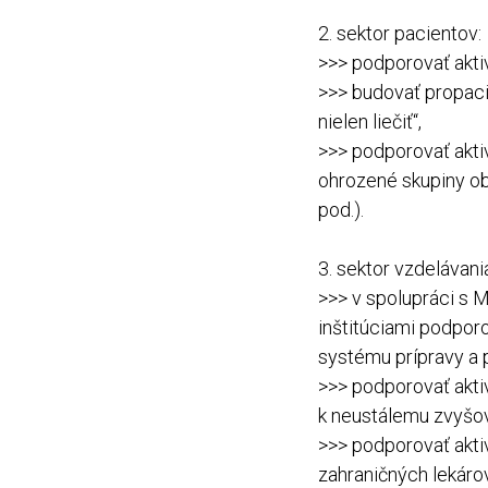
2. sektor pacientov:
>>> podporovať akti
>>> budovať propacie
nielen liečiť“,
>>> podporovať akti
ohrozené skupiny oby
pod.).
3. sektor vzdelávani
>>> v spolupráci s 
inštitúciami podpor
systému prípravy a 
>>> podporovať akti
k neustálemu zvyšov
>>> podporovať aktiv
zahraničných lekárov