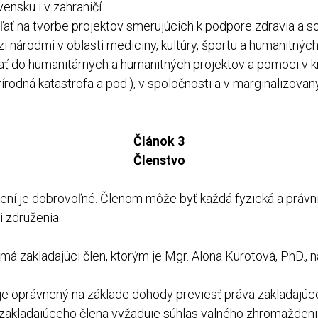
ensku i v zahraničí
ľať na tvorbe projektov smerujúcich k podpore zdravia a so
 národmi v oblasti mediciny, kultúry, športu a humanitných
jať do humanitárnych a humanitných projektov a pomoci v k
 prírodná katastrofa a pod.), v spoločnosti a v marginalizov
Článok 3
Členstvo
žení je dobrovoľné. Členom môže byť každá fyzická a právn
i združenia.
 má zakladajúci člen, ktorým je Mgr. Alona Kurotová, PhD., n
 je oprávnený na základe dohody previesť práva zakladajúc
zakladajúceho člena vyžaduje súhlas valného zhromaždeni