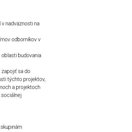
í v nadväznosti na
tímov odborníkov v
v oblasti budovania
 zapojiť sa do
sti týchto projektov,
amoch a projektoch
 sociálnej
m skupinám