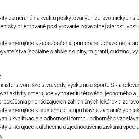
vity zamerané na kvalitu poskytovaných zdravotníckych slu
ntsky orientované poskytovanie zdravotnej starostlivosti 
vity smerujúce k zabezpečeniu primeranej zdravotnej staros
vateľstva (sociálne slabšie skupiny, migranti, cudzinci, v
a:
Ministerstvom školstva, vedy, výskumu a športu SR a relev
ovať aktivity smerujúce vytvoreniu férového, jednotného a
preskúšania prichádzajúcich zahraničných lekárov a zdravo
vity smerujúce k lepšiemu prístupu hlavne zahraničných le
aniu kvalifikácie a odbornosti formou odborného vzdelávan
ity smerujúce k uľahčeniu a zjednodušeniu získania špecia
,