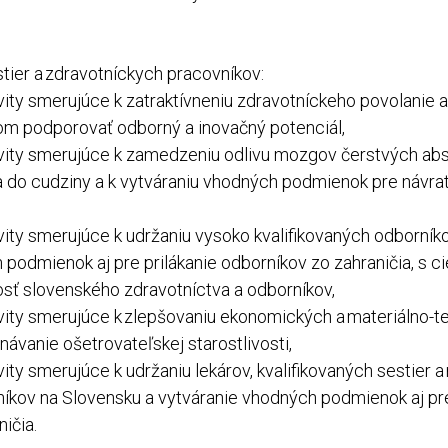
estier a zdravotníckych pracovníkov:
vity smerujúce k zatraktívneniu zdravotníckeho povolanie 
ľom podporovať odborný a inovačný potenciál,
vity smerujúce k zamedzeniu odlivu mozgov čerstvých ab
 do cudziny a k vytváraniu vhodných podmienok pre návrat
vity smerujúce k udržaniu vysoko kvalifikovaných odborník
 podmienok aj pre prilákanie odborníkov zo zahraničia, s 
ť slovenského zdravotníctva a odborníkov,
vity smerujúce k zlepšovaniu ekonomických a materiálno-t
ávanie ošetrovateľskej starostlivosti,
ity smerujúce k udržaniu lekárov, kvalifikovaných sestier 
íkov na Slovensku a vytváranie vhodných podmienok aj pr
ičia.