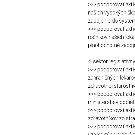
>>> podporovať akti
našich vysokých ško
zapojenie do systému
>>> podporovať akti
ročníkov našich leká
plnohodnotné zapoje
4. sektor legislatív
>>> podporovať akti
zahraničných lekáro
zdravotnej starostliv
>>> podporovať akti
ministerstiev podie
>>> podporovať akti
zdravotníkov zo str
>>> podporovať akti
vzniknutých problé