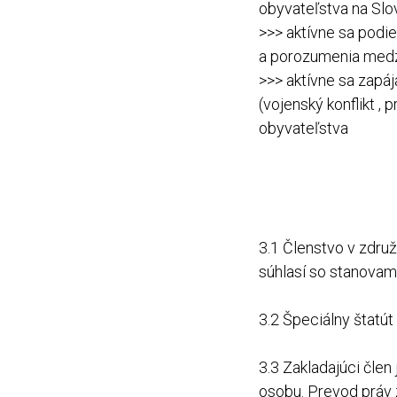
obyvateľstva na Slov
>>> aktívne sa podie
a porozumenia medzi
>>> aktívne sa zapá
(vojenský konflikt ,
obyvateľstva
3.1 Členstvo v zdru
súhlasí so stanovam
3.2 Špeciálny štatút
3.3 Zakladajúci člen
osobu. Prevod práv 