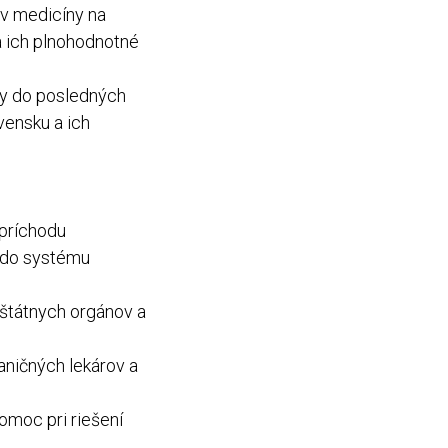
ov medicíny na
a ich plnohodnotné
ny do posledných
vensku a ich
 príchodu
a do systému
 štátnych orgánov a
aničných lekárov a
omoc pri riešení