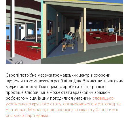
Європі потрібна мережа громадських центрів охорони
здоров'я та комплексної реабілітації, щоб полегшити надання
медичних послуг біженцям та зробити їх інтеграцією
простіше. Словаччина може стати зразковим зразком
робочого місця. Із цим погодилися учасники
словацько-
українського круглого столу, організованого в Ужгороді та
Братиславі Міжнародною асоціацією лікарів у Словаччині
спільно із партнерами
.