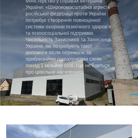
Міністерство у справах ветеранів
України: «Широкомасштабна агресія
російської федерації проти України
потребує створення повноцінної
системи охорони психічного здоров'я
та психосоціальної підтримки.
Чисельність Захисників та Захисниць
України, які потребують такої
допомоги після перемоги, за
приблизними підрахунками сягне
понад 1 мільйон осіб. І це не йдеться
про цивільне населення»