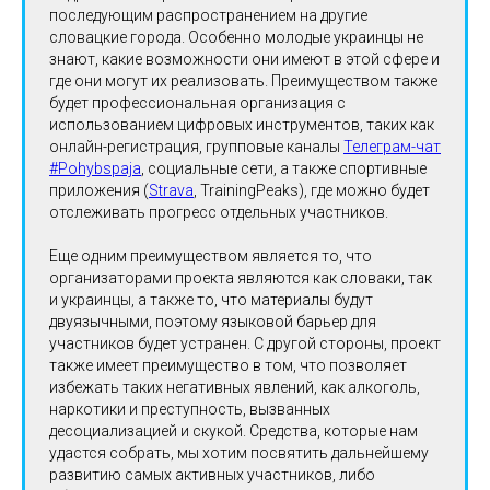
последующим распространением на другие
словацкие города. Особенно молодые украинцы не
знают, какие возможности они имеют в этой сфере и
где они могут их реализовать. Преимуществом также
будет профессиональная организация с
использованием цифровых инструментов, таких как
онлайн-регистрация, групповые каналы
Телеграм-чат
#Pohybspaja
, социальные сети, а также спортивные
приложения (
Strava
, TrainingPeaks), где можно будет
отслеживать прогресс отдельных участников.
Еще одним преимуществом является то, что
организаторами проекта являются как словаки, так
и украинцы, а также то, что материалы будут
двуязычными, поэтому языковой барьер для
участников будет устранен. С другой стороны, проект
также имеет преимущество в том, что позволяет
избежать таких негативных явлений, как алкоголь,
наркотики и преступность, вызванных
десоциализацией и скукой. Средства, которые нам
удастся собрать, мы хотим посвятить дальнейшему
развитию самых активных участников, либо