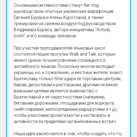
Основными активностями станут бег под
руководством опытных украинских марафонцев
Евгения Бурака и Алены Куротовой, а также
тренировки на свежем воздухе под руководством
Владимира Бураса, автора инициативы "Activity
point", и его команды тренеров.
При участии преподавателей языковых школ
состоятся пешие прогулки Walk and Talk, которые
имеют целью лучшее усвоение словацкого и
английского языков. Поскольку многие молодые
украинцы, но, к сожалению, и местные жители, знают
Братиславу только благодаря ее торговым центрам,
барам, дискотекам и ресторанам, другими не менее
важными целями является знакомство с
Братиславой и ее окрестностями (например,
беговыми дорожками, площадками для воркаута,
скейт-парками, велосипедными маршрутами и т.д.),
чтобы участники проекта могли участвовать в
активности за пределами организованных встреч.
Наша идея заключается в том, чтобы создать что-то,