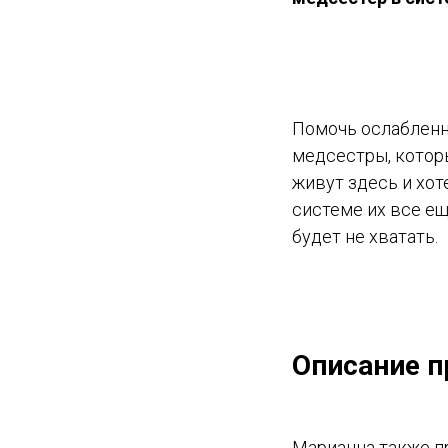
Помочь ослабленн
медсестры, котор
живут здесь и хот
системе их все ещ
будет не хватать.
Описание п
Марианна также пр