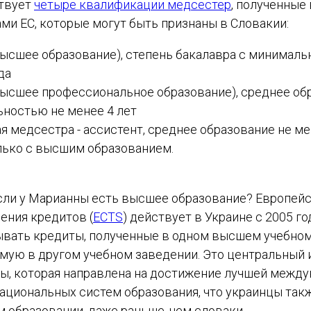
ствует
четыре квалификации медсестер
, полученные 
ми ЕС, которые могут быть признаны в Словакии:
ысшее образование), степень бакалавра с минимал
да
ысшее профессиональное образование), среднее об
ностью не менее 4 лет
 медсестра - ассистент, среднее образование не ме
лько с высшим образованием.
если у Марианны есть высшее образование? Европей
ения кредитов (
ECTS
) действует в Украине с 2005 го
ывать кредиты, полученные в одном высшем учебном
емую в другом учебном заведении. Это центральный
ы, которая направлена на достижение лучшей межд
ациональных систем образования, что украинцы так
 образовании, даже раньше, чем словаки.