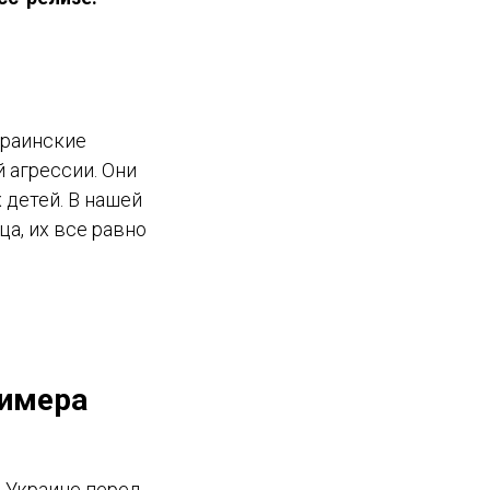
краинские
 агрессии. Они
 детей. В нашей
ца, их все равно
римера
В Украине перед