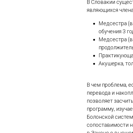
В Словакии суще
являющихся члена
Медсестра (в
обучения 3 го
Медсестра (в
продолжитель
Практикующая
Акушерка, то
В чем проблема, 
перевода и накопл
позволяет засчит
программу, изуча
Болонской систем
сопоставимости н
в Законе о высшем