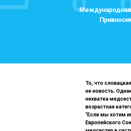
Международная 
Привносим
То, что словацка
не новость. Одна
нехватка медсест
возрастная катег
"Если мы хотим и
Европейского Сою
медсестер в сист