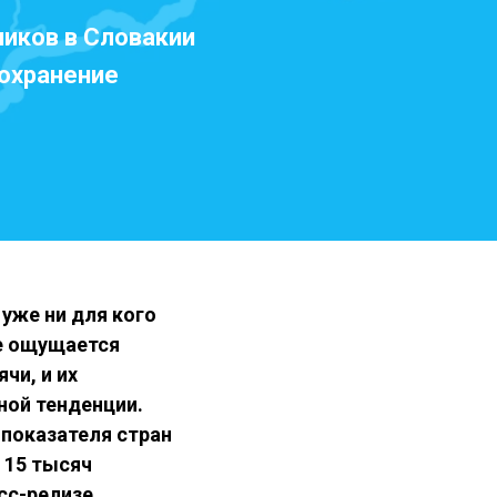
иков в Словакии
оохранение
 уже ни для кого
ее ощущается
чи, и их
ной тенденции.
 показателя стран
 15 тысяч
сс-релизе.