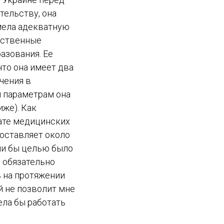
тельству, она
мела адекватную
арственные
азования. Ее
что она имеет два
чения в
м параметрам она
иже). Как
лате медицинских
 составляет около
сли бы целью было
ы обязательно
ь на протяжении
й не позволит мне
ела бы работать