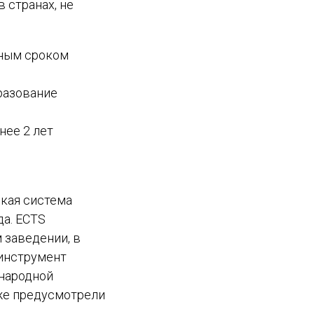
в странах, не
ьным сроком
разование
нее 2 лет
ская система
да. ECTS
 заведении, в
 инструмент
ународной
же предусмотрели