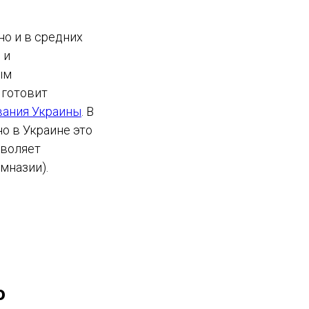
но и в средних
 и
ым
 готовит
вания Украины
. В
о в Украине это
зволяет
мназии).
о