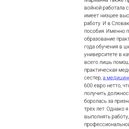
войной работала 
имеет низшее выс
работу. И в Слова
пособия. Именно п
образование практ
года обучения в ш
университете в к
всего лишь помощн
практическая мед
сестер,
а медицин
600 евро нетто, ч
получить должност
боролась за призн
трёх лет. Однако 
выполнять работу,
профессиональной