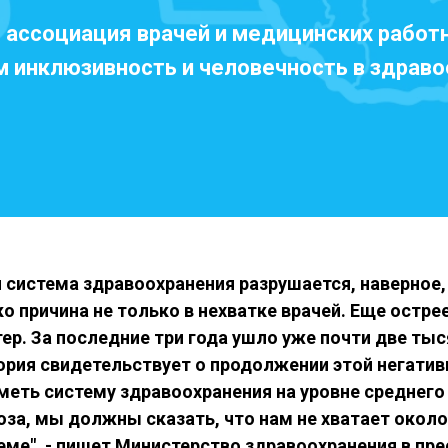
ассоциация врачей и медицинских работн
 инклюзивность и человечность в здрав
я система здравоохранения разрушается, наверное,
ко причина не только в нехватке врачей. Еще остр
ер. За последние три года ушло уже почти две тыся
ория свидетельствует о продолжении этой негатив
меть систему здравоохранения на уровне среднего
за, мы должны сказать, что нам не хватает около
еме", - пишет Министерство здравоохранения в пре