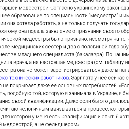
старшей медсестрой. Согласно украинскому законода
шее образование по специальности "медсестра" и и
кии она хотела работать, а не только получать госуд
оэтому она подала заявление о признании своего обр
ической медсестры было признано, несмотря на то, 
коле медицинских сестер и два с половиной года обу
ачестве младшего специалиста (бакалавра). По наши
ица врача, а не настоящая медсестра (см. таблицу н
сестра она не может зарегистрироваться даже в па
ско-технических работников
. Зарплата у нее сейчас
то не покрывает даже ее основных потребностей. «Е
ь, подобную той, которую я занимала в Украине, я б
ание своей квалификации. Даже если бы это длилос
я считаю нелогичным ввязываться в процесс, которы
 для которой у меня есть квалификация и опыт. Я хот
 медсестрой, а не фельдшером».