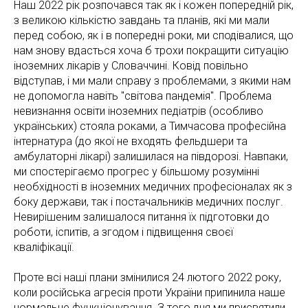
Наш 2022 рік розпочався так як і кожен попередній рік,
з великою кількістю завдань та планів, які ми мали
перед собою, як і в попередні роки, ми сподівалися, що
нам знову вдасться хоча б трохи покращити ситуацію
іноземних лікарів у Словаччині. Ковід повільно
відступав, і ми мали справу з проблемами, з якими нам
не допомогла навіть "світова пандемія". Проблема
невизнання освіти іноземних педіатрів (особливо
українських) стояла роками, а Тимчасова професійна
інтернатура (до якої не входять фельдшери та
амбулаторні лікарі) залишилася на півдорозі. Навпаки,
ми спостерігаємо прогрес у більшому розумінні
необхідності в іноземних медичних професіоналах як з
боку держави, так і постачальників медичних послуг.
Невирішеним залишалося питання їх підготовки до
роботи, іспитів, а згодом і підвищення своєї
кваліфікації.
Проте всі наші плани змінилися 24 лютого 2022 року,
коли російська агресія проти України припинила наше
нормальне функціонування. З того дня ми присвятили