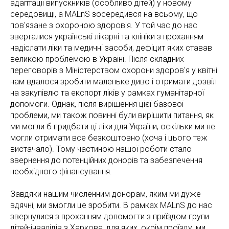
адаптації випускників (особливо дітей) у новому
середовищі, а MALnS зосередився на всьому, що
пов'язане з охороною здоров'я. У той час до нас
зверталися українські лікарні та клініки з проханням
надіслати ліки та медичні засоби, дефіцит яких ставав
великою проблемою в Україні. Після складних
переговорів з Міністерством охорони здоров'я у квітні
нам вдалося зробити маленьке диво і отримати дозвіл
на закупівлю та експорт ліків у рамках гуманітарної
допомоги. Однак, після вирішення цієї базової
проблеми, ми також повинні були вирішити питання, як
ми могли б придбати ці ліки для України, оскільки ми не
могли отримати все безкоштовно (хоча і цього теж
вистачало). Тому частиною нашої роботи стало
звернення до потенційних донорів та забезпечення
необхідного фінансування.
Завдяки нашим численним донорам, яким ми дуже
вдячні, ми змогли це зробити. В рамках MALnS до нас
звернулися з проханням допомогти з приїздом групи
дітей-інвалідів з Харкова, для яких, окрім проїзду, ми