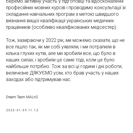
беремо активну участь у підготовці та вдосконаленні
професійних мовних курсів і проводимо консультації зі
складання навчальних програм з метою швидшого
визнання вищої кваліфікації українських медичних
працівників (особливо кваліфікованих медсестер).
Тож, зазираючи у 2022 рік, ми можемо сказати, що не
все пішло так, як ми собі уявляли, і ми потрапили в
кілька глухих кутів, але ми зробили все, що було в
наших силах, і зробили це саме тоді, коли це було
найбільше потрібно. Тож за всі ці години і дні роботи,
величезне ДЯКУЄМО усім, хто брав участь у наших
заходах або підтримував нас.
Dream Team MALnS
2023-01-09 11:12