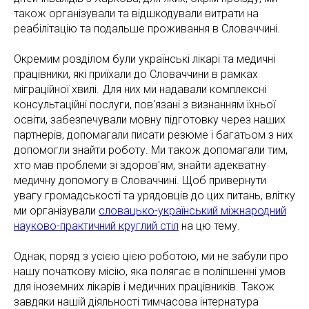
також організували та відшкодували витрати на
реабілітацію та подальше проживання в Словаччині.
Окремим розділом були українські лікарі та медичні
працівники, які приїхали до Словаччини в рамках
міграційної хвилі. Для них ми надавали комплексні
консультаційні послуги, пов'язані з визнанням їхньої
освіти, забезпечували мовну підготовку через наших
партнерів, допомагали писати резюме і багатьом з них
допомогли знайти роботу. Ми також допомагали тим,
хто мав проблеми зі здоров'ям, знайти адекватну
медичну допомогу в Словаччині. Щоб привернути
увагу громадськості та урядовців до цих питань, влітку
ми організували
словацько-український міжнародний
науково-практичний круглий стіл
на цю тему.
Однак, поряд з усією цією роботою, ми не забули про
нашу початкову місію, яка полягає в поліпшенні умов
для іноземних лікарів і медичних працівників. Також
завдяки нашій діяльності тимчасова інтернатура