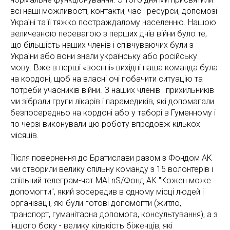
всі наші можливості, контакти, час і ресурси, допомозі
Україні та її тяжко постраждалому населенню. Нашою
величезною перевагою з перших днів війни було те,
що більшість наших членів і співчуваючих були з
України або вони знали українську або російську
мову. Вже в перші «воєнні» вихідні наша команда була
на кордоні, щоб на власні очі побачити ситуацію та
потреби учасників війни. З наших членів і прихильників
ми зібрали групи лікарів і парамедиків, які допомагали
безпосередньо на кордоні або у таборі в Гуменному і
по черзі виконували цю роботу впродовж кількох
місяців.
Після повернення до Братислави разом з Фондом АК
ми створили велику спільну команду з 15 волонтерів і
спільний телеграм-чат MALnS/Фонд АК "Кожен може
допомогти", який зосередив в одному місці людей і
організації, які були готові допомогти (житло,
транспорт, гуманітарна допомога, консультування), а з
іншого боку - велику кількість біженців, які