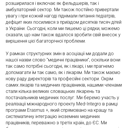
розширилася і включає як фельдшерів, так і
амбулаторний сектор. Ми також постійно привертали
увагу і при кожній нагоді піднімали питання педіатрів,
дефіцит яких посилився з приїздом десятків тисяч дітей
з України. Сьогодні, коли ми пишемо ці рядки, можемо
сказати, що нам також вдалося зробити свій внесок у
вирішення цієї багаторічної проблеми.
У рамках структурних змін в асоціації ми додали до
нашої назви слово "медичні працівники", оскільки вони
так само потрібні сьогодні, як і лікарі, і ми прагнемо
допомагати їм так само, як і лікарям. Ми також маємо
нову раду директорів та професійні сектори. Окрім
самих лікарів та медичних працівників, нашими членами
стали кілька великих словацьких лікарень та
постачальників медичних послуг. Ми беремо участь у
реалізації міжнародного проекту Med-Integro в рамці
програми Erasmus +, який спрямовано на кращу та
систематичну інтеграцію іноземних медичних
працівників, переважно з третіх країн, до ЄС. Ми