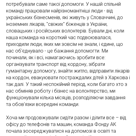
потребували саме такої допомоги. У нашій спільній
команді працювали найрізноманітніші люди - від
українських бізнесменів, які живуть у Словаччині, до
іноземних лікарів, "свіжих" біженців з України,
словацьких і російських волонтерів. Бували дні, коли
наша команда на короткий час подвоювалася,
приходили люди, яких ми зовсім не знали, і єдине, що
нас об'єднувало - це бажання допомогти. Ми
починали, як і всі, намагаючись зробити все:
організувати транспорт від кордону, зібрати
гуманітарну допомогу, знайти житло, відправити лікарів
на кордон, евакуювати постраждалих дітей з Харкова і
так далі. У такий неспокійний період, коли багато хто з
нас обміняв роботу і бізнес на волонтерство, ми
функціонували кілька місяців, розподіляючи завдання
та обов'язки всередині команди.
Хоча ми продовжували сидіти разом і ділити все – від
офісу до телефонів та машин, команда Фонду АК
почала зосереджуватися на допомозі в освіті та