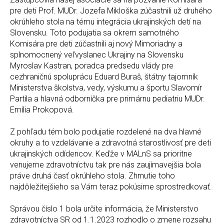
pre deti Prof. MUDr. Jozefa Mikloška zúčastnili už druhého
okrúhleho stola na tému integrácia ukrajinských detí na
Slovensku. Toto podujatia sa okrem samotného
Komisára pre deti zúčastnili aj nový Mimoriadny a
splnomocnený veľvyslanec Ukrajiny na Slovensku
Myroslav Kastran, poradca predsedu vlády pre
cezhraničnú spoluprácu Eduard Buraš, štátny tajomník
Ministerstva školstva, vedy, výskumu a športu Slavomír
Partila a hlavná odborníčka pre primárnu pediatriu MUDr.
Emília Prokopová.
Z pohľadu tém bolo podujatie rozdelené na dva hlavné
okruhy a to vzdelávanie a zdravotná starostlivosť pre deti
ukrajinských odídencov. Keďže v MALnS sa prioritne
venujeme zdravotníctvu tak pre nás zaujímavejšia bola
práve druhá časť okrúhleho stola. Zhrnutie toho
najdôležitejšieho sa Vám teraz pokúsime sprostredkovať.
Správou číslo 1 bola určite informácia, že Ministerstvo
zdravotníctva SR od 1.1.2023 rozhodlo o zmene rozsahu