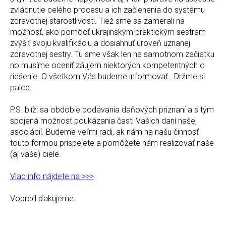
zvládnutie celého procesu a ich začlenenia do systému
zdravotnej starostlivosti. Tiež sme sa zamerali na
možnosť, ako pomôcť ukrajinským praktickým sestrám
zvýšiť svoju kvalifikáciu a dosiahnuť úroveň uznanej
zdravotnej sestry. Tu sme však len na samotnom začiatku
no musíme oceniť záujem niektorých kompetentných o
riešenie. O všetkom Vás budeme informovať . Držme si
palce.
P.S. blíži sa obdobie podávania daňových priznaní a s tým
spojená možnosť poukázania časti Vašich daní našej
asociácií. Budeme veľmi radi, ak nám na našu činnosť
touto formou prispejete a pomôžete nám realizovať naše
(aj vaše) ciele.
Viac info nájdete na >>>
Vopred ďakujeme.