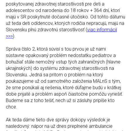
poskytovanej zdravotnej starostlivosti pre deti a
adolescentov od narodenia do 18 rokov + 364 dní, ktorí
majú v SR poskytnuté dočasné útočisko. Od tohto dátumu
už teda deti odídencov, ktorých rodičia nepracujú, majú na
Slovensku plnú zdravotnú starostlivosť (
viac informácií
>>>
).
Správa číslo 2, ktorá súvisí s tou prvou je už nami
sústavne opakovaný problém nedostatku pediatrov a
bohužiaľ stále nemožný vstup tých zahraničných (hlavne
ukrajinských) do systému zdravotnej starostlivosti na
Slovensku. Jedná sa pritom o problém na ktorý
poukazujeme už od samotného založenia MALnS s tým,
že sme ponúkali aj riešenia, ktoré dúfajme budú v krátkej
dobe prijaté a problém aspoň čiastočne pomôžu vyriešiť.
Budeme sa z toho tešiť, nech už si zásluhy pripíše kto
chce.
Ak teda dáme tieto dve správy dokopy výsledok je
nasledovný: nápor na už dnes preplnené ambulancie