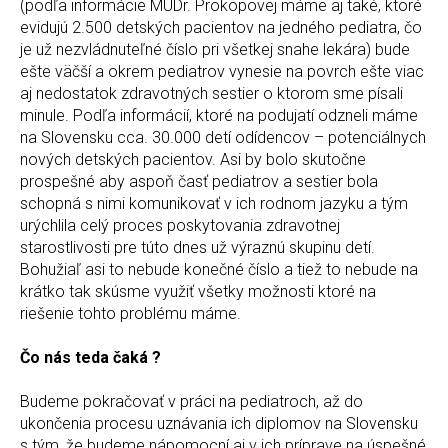
(podľa informácie MUDr. Prokopovej máme aj také, ktoré
evidujú 2.500 detských pacientov na jedného pediatra, čo
je už nezvládnuteľné číslo pri všetkej snahe lekára) bude
ešte väčší a okrem pediatrov vynesie na povrch ešte viac
aj nedostatok zdravotných sestier o ktorom sme písali
minule. Podľa informácií, ktoré na podujatí odzneli máme
na Slovensku cca. 30.000 detí odídencov – potenciálnych
nových detských pacientov. Asi by bolo skutočne
prospešné aby aspoň časť pediatrov a sestier bola
schopná s nimi komunikovať v ich rodnom jazyku a tým
urýchlila celý proces poskytovania zdravotnej
starostlivosti pre túto dnes už výraznú skupinu detí.
Bohužiaľ asi to nebude konečné číslo a tiež to nebude na
krátko tak skúsme využiť všetky možnosti ktoré na
riešenie tohto problému máme.
Čo nás teda čaká ?
Budeme pokračovať v práci na pediatroch, až do
ukončenia procesu uznávania ich diplomov na Slovensku
s tým, že budeme nápomocní aj v ich príprave na úspešné