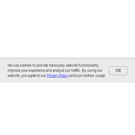
We use cookies to provide necessary website functionality,
OK
improve your experience and analyze our traffic. By using our
website, you agree to our
Privacy Policy
and our cookies usage.
Panónska cesta 17
851 01 Bratislava, Slovensko
malns.correspondence@gmail.com