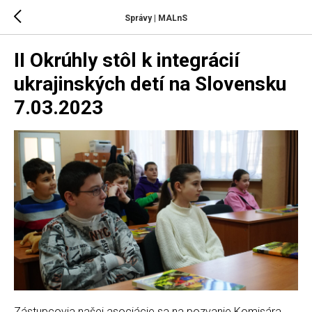
Správy | MALnS
II Okrúhly stôl k integrácií
ukrajinských detí na Slovensku
7.03.2023
Zástupcovia našej asociácie sa na pozvanie Komisára