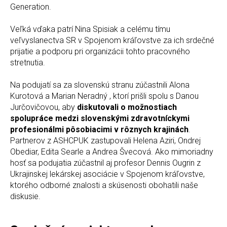
Generation.
Veľká vďaka patrí Nina Spisiak a celému tímu
veľvyslanectva SR v Spojenom kráľovstve za ich srdečné
prijatie a podporu pri organizácii tohto pracovného
stretnutia.
Na podujatí sa za slovenskú stranu zúčastnili Alona
Kurotová a Marian Neradný , ktorí prišli spolu s Danou
Jurčovičovou, aby
diskutovali o možnostiach
spolupráce medzi slovenskými zdravotníckymi
profesionálmi pôsobiacimi v rôznych krajinách
.
Partnerov z ASHCPUK zastupovali Helena Aziri, Ondrej
Obediar, Edita Searle a Andrea Švecová. Ako mimoriadny
hosť sa podujatia zúčastnil aj profesor Dennis Ougrin z
Ukrajinskej lekárskej asociácie v Spojenom kráľovstve,
ktorého odborné znalosti a skúsenosti obohatili naše
diskusie.