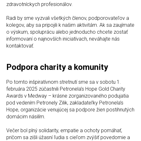
zdravotníckych profesionálov.
Radi by sme vyzvali všetkých členov, podporovateľov a
kolegov, aby sa pripojili k našim aktivitám. Ak sa zaujímate
o výskum, spoluprácu alebo jednoducho chcete zostať
informovaní o najnovších iniciatívach, neváhajte nás
kontaktovať.
Podpora charity a komunity
Po tomto inšpiratívnom stretnutí sme sa v sobotu 1.
februára 2025 zúčastnili Petronela’s Hope Gold Charity
Awards v Medway – krásne zorganizovaného podujatia
pod vedením Petronely Zilik, zakladateľky Petronela’s
Hope, organizácie venujúcej sa podpore žien postihnutých
domácim násilím.
Večer bol plný solidarity, empatie a ochoty pomáhať,
pričom sa zišli úžasní ľudia s cieľom zvýšiť povedomie a