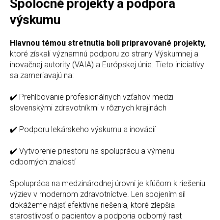
Spoločné projekty a podpora
výskumu
Hlavnou témou stretnutia boli pripravované projekty,
ktoré získali významnú podporu zo strany Výskumnej a
inovačnej autority (VAIA) a Európskej únie. Tieto iniciatívy
sa zameriavajú na:
✔️ Prehlbovanie profesionálnych vzťahov medzi
slovenskými zdravotníkmi v rôznych krajinách
✔️ Podporu lekárskeho výskumu a inovácií
✔️ Vytvorenie priestoru na spoluprácu a výmenu
odborných znalostí
Spolupráca na medzinárodnej úrovni je kľúčom k riešeniu
výziev v modernom zdravotníctve. Len spojením síl
dokážeme nájsť efektívne riešenia, ktoré zlepšia
starostlivosť o pacientov a podporia odborný rast