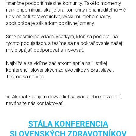
finančne podporiť miestne komunity. Takéto momenty
nám pripomínajú, aká je sila komunity nenahraditeľná – či
už v oblasti zdravotníctva, výskumu alebo charity,
spolupráca je základom pozitívnej zmeny.
Sme nesmierne vďační všetkým, ktorí sa podieľali na
týchto podujatiach, a tešíme sa na pokračovanie našej
misie spájať, podporovať a inovovať.
Najbližšie sa vidíme začiatkom apríla na 1.stálej
konferencií slovenských zdravotníkov v Bratislave .
Tešíme sa na Vás.
🔹 Ak máte záujem dozvedieť sa viac alebo sa zapojiť,
neváhajte nás kontaktovať!
STÁLA KONFERENCIA
SLOVENSKÝCH ZDRAVOTNÍKOV