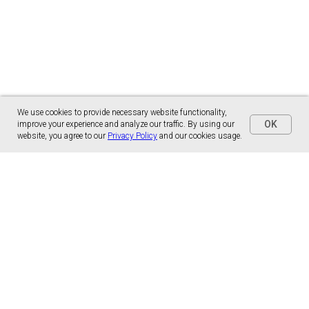
We use cookies to provide necessary website functionality,
OK
improve your experience and analyze our traffic. By using our
website, you agree to our
Privacy Policy
and our cookies usage.
Panónska cesta 17
851 01 Bratislava, Slovensko
malns.correspondence@gmail.com