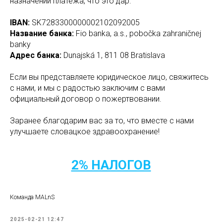
назначении платежа, что это дар.
IBAN:
SK7283300000002102092005
Название банка:
Fio banka, a.s., pobočka zahraničnej
banky
Адрес банка:
Dunajská 1, 811 08 Bratislava
Если вы представляете юридическое лицо, свяжитесь
с нами, и мы с радостью заключим с вами
официальный договор о пожертвовании.
Заранее благодарим вас за то, что вместе с нами
улучшаете словацкое здравоохранение!
2% НАЛОГОВ
Команда MALnS
2025-02-21 12:47