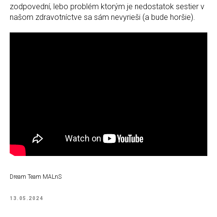
zodpovední, lebo problém ktorým je nedostatok sestier v
našom zdravotníctve sa sám nevyrieši (a bude horšie).
Dream Team MALnS
13.05.2024