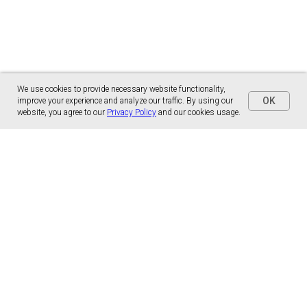
We use cookies to provide necessary website functionality,
OK
improve your experience and analyze our traffic. By using our
website, you agree to our
Privacy Policy
and our cookies usage.
Panónska cesta 17
851 01 Bratislava, Slovensko
malns.correspondence@gmail.com