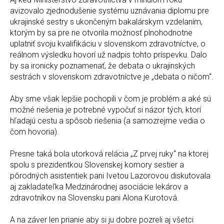
avizovalo zjednodušenie systému uznávania diplomu pre
ukrajinské sestry s ukončeným bakalárskym vzdelaním,
ktorým by sa pre ne otvorila možnosť plnohodnotne
uplatniť svoju kvalifikáciu v slovenskom zdravotníctve, o
reálnom výsledku hovorí už nadpis tohto príspevku. Dalo
by sa ironicky poznamenať, že debata o ukrajinských
sestrách v slovenskom zdravotníctve je „debata o ničom“.
Aby sme však lepšie pochopili v čom je problém a aké sú
možné riešenia je potrebné vypočuť si názor tých, ktorí
hľadajú cestu a spôsob riešenia (a samozrejme vedia o
čom hovoria).
Presne taká bola utorková relácia „Z prvej ruky“ na ktorej
spolu s prezidentkou Slovenskej komory sestier a
pôrodných asistentiek pani Ivetou Lazorovou diskutovala
aj zakladateľka Medzinárodnej asociácie lekárov a
zdravotníkov na Slovensku pani Alona Kurotová.
A na záver len prianie aby si ju dobre pozreli aj všetci