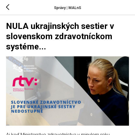
Správy | MALnS
NULA ukrajinských sestier v
slovenskom zdravotníckom
systéme...
Aj keď Ministerstvo zdravotníctva v minulom roku