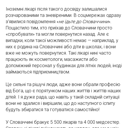
Іноземні лікарі після такого досвіду залишалися
розчарованими та зневіреними. В соцмережах одразу
з’явилися повідомлення «
не їдьте до Словаччини
».
Пощастило тим, хто приїхав до Словаччини просто
«спробувати» та могли повернутися назад. Але є
випадки, коли такої можливості немає — наприклад, у
них є родина на Словаччині або діти в школах, і вони
вже не можуть повернутися. Такі лікарі нині часто
працюють як косметологи, масажисти або
допоміжний персонал у будинках для літніх людей, іноді
займаються підприємництвом.
Це сильні та рішучі люди, адже вони обрали професію
від Бога, що є порятунком наших життів і життів наших
дітей. І я дуже рада, що навіть у такій складній ситуації
вони не здалися і вирішили, що до наступного іспиту
будуть збиратися та готуватися самостійно!
У Словаччині бракує 5 500 лікарів та 4 000 медсестер.