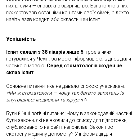
них ці суми — справжнє здирництво. Багато хто з них
пожертвував останніми коштами своїх сімей, а дехто
навіть взяв кредит, аби скласти цей іспит.
Успішність
Іспит склали з 38 лікарів лише 5
, троє з яких
готувалися у Чехії і, за моєю інформацією, відповідали
чеською мовою.
Серед стоматологів жоден не
склав іспит
.
Основне питання, яке не давало спокою учасникам:
«Ми ж стоматологи — чому так багато запитань із
внутрішньої медицини та хірургії?»
Були й інші логічні питання: Чому в законодавчій частині
були закони, які не входили до списку для підготовки,
опублікованого на сайті, наприклад, Закон про
екстрену медичну допомогу? У інформації для