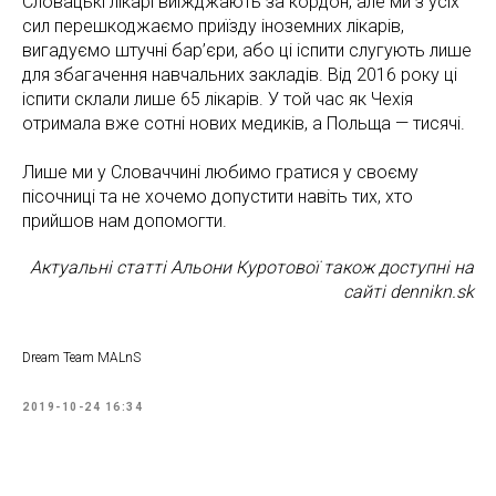
Словацькі лікарі виїжджають за кордон, але ми з усіх
сил перешкоджаємо приїзду іноземних лікарів,
вигадуємо штучні бар’єри, або ці іспити слугують лише
для збагачення навчальних закладів. Від 2016 року ці
іспити склали лише 65 лікарів. У той час як Чехія
отримала вже сотні нових медиків, а Польща — тисячі.
Лише ми у Словаччині любимо гратися у своєму
пісочниці та не хочемо допустити навіть тих, хто
прийшов нам допомогти.
Актуальні статті Альони Куротової також доступні на
сайті dennikn.sk
Dream Team MALnS
2019-10-24 16:34