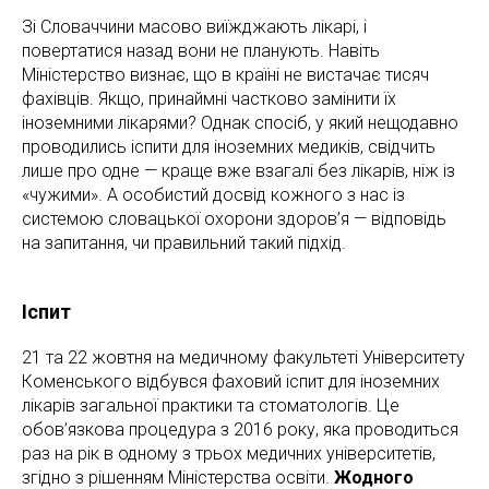
Зі Словаччини масово виїжджають лікарі, і
повертатися назад вони не планують. Навіть
Міністерство визнає, що в країні не вистачає тисяч
фахівців. Якщо, принаймні частково замінити їх
іноземними лікарями? Однак спосіб, у який нещодавно
проводились іспити для іноземних медиків, свідчить
лише про одне — краще вже взагалі без лікарів, ніж із
«чужими». А особистий досвід кожного з нас із
системою словацької охорони здоров’я — відповідь
на запитання, чи правильний такий підхід.
Іспит
21 та 22 жовтня на медичному факультеті Університету
Коменського відбувся фаховий іспит для іноземних
лікарів загальної практики та стоматологів. Це
обов’язкова процедура з 2016 року, яка проводиться
раз на рік в одному з трьох медичних університетів,
згідно з рішенням Міністерства освіти.
Жодного