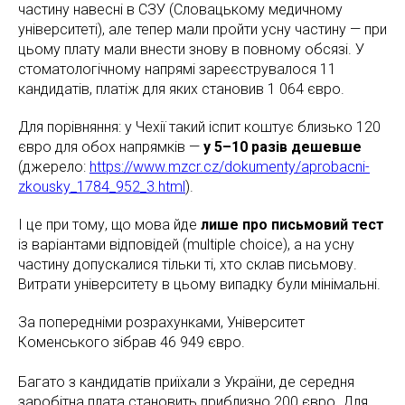
частину навесні в СЗУ (Словацькому медичному
університеті), але тепер мали пройти усну частину — при
цьому плату мали внести знову в повному обсязі. У
стоматологічному напрямі зареєструвалося 11
кандидатів, платіж для яких становив 1 064 євро.
Для порівняння: у Чехії такий іспит коштує близько 120
євро для обох напрямків —
у 5–10 разів дешевше
(джерело:
https://www.mzcr.cz/dokumenty/aprobacni-
zkousky_1784_952_3.html
).
І це при тому, що мова йде
лише про письмовий тест
із варіантами відповідей (multiple choice), а на усну
частину допускалися тільки ті, хто склав письмову.
Витрати університету в цьому випадку були мінімальні.
За попередніми розрахунками, Університет
Коменського зібрав 46 949 євро.
Багато з кандидатів приїхали з України, де середня
заробітна плата становить приблизно 200 євро. Для