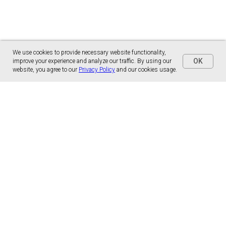
We use cookies to provide necessary website functionality,
OK
improve your experience and analyze our traffic. By using our
website, you agree to our
Privacy Policy
and our cookies usage.
Panónska cesta 17
851 01 Bratislava, Slovensko
malns.correspondence@gmail.com