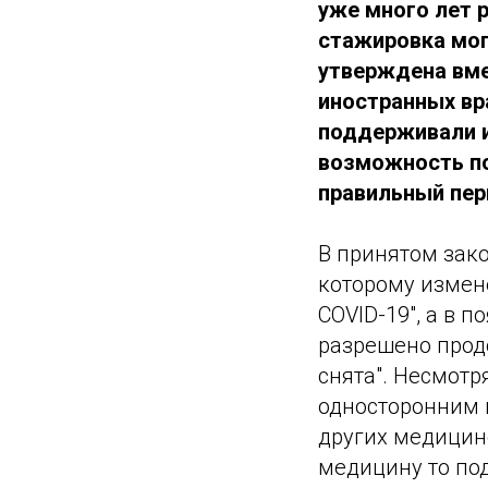
уже много лет р
стажировка могл
утверждена вме
иностранных вра
поддерживали 
возможность по
правильный пер
В принятом зак
которому измен
COVID-19", а в 
разрешено продо
снята". Несмотр
односторонним 
других медицинс
медицину то по