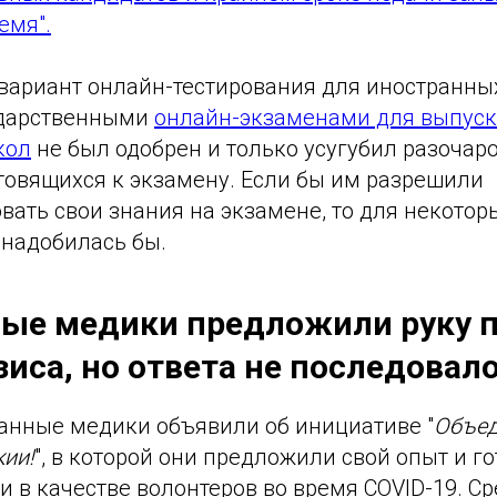
емя".
ариант онлайн-тестирования для иностранных
ударственными
онлайн-экзаменами для выпус
кол
не был одобрен и только усугубил разочар
товящихся к экзамену. Если бы им разрешили
ать свои знания на экзамене, то для некотор
онадобилась бы.
ые медики предложили руку 
иса, но ответа не последовал
ранные медики объявили об инициативе "
Объед
ии!
", в которой они предложили свой опыт и г
 в качестве волонтеров во время COVID-19. С