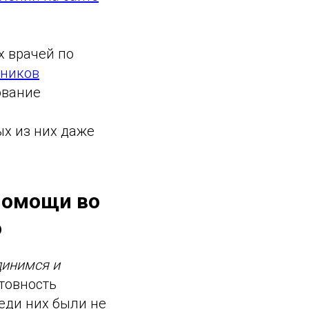
 врачей по
кников
ование
ых из них даже
помощи во
о
инимся и
отовность
реди них были не