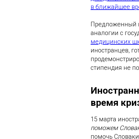
в ближайшее вр
Предложенный в
аналогии с гос
медицинских ш
иностранцев, го
продемонстриров
стипендия не п
Иностранн
время криз
15 марта иност
поможем Словак
помочь Словакии