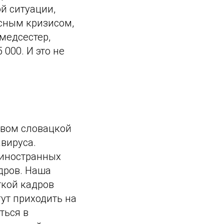
й ситуации,
усным кризисом,
 медсестер,
 000. И это не
твом словацкой
вируса.
 иностранных
дров. Наша
ткой кадров
ут приходить на
ться в