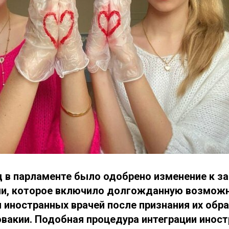
д в парламенте было одобрено изменение к за
ии, которое включило долгожданную возмож
 иностранных врачей после признания их обр
овакии. Подобная процедура интеграции инос