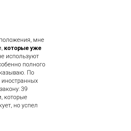
 положения, мне
и,
которые уже
не используют
собенно полного
указываю. По
а иностранных
закону: 39
и, которые
кует, но успел