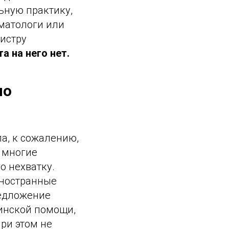
ьную практику,
оматологи или
истру
а на него нет.
но
ла, к сожалению,
а многие
о нехватку.
иностранные
редложение
инской помощи,
ри этом не