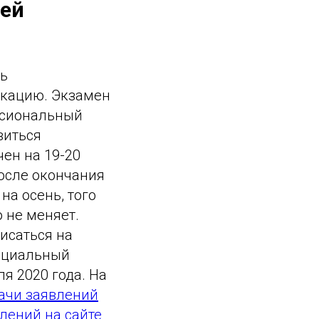
чей
ть
икацию. Экзамен
ессиональный
виться
чен на 19-20
после окончания
на осень, того
о не меняет.
исаться на
фициальный
я 2020 года. На
ачи заявлений
лений на сайте