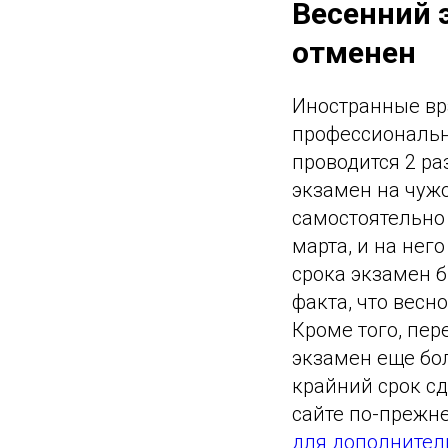
Весенний 
отменен
Иностранные вр
профессиональн
проводится 2 ра
экзамен на чужо
самостоятельно 
марта, и на нег
срока экзамен б
факта, что весн
Кроме того, пер
экзамен еще бо
крайний срок сд
сайте по-прежне
для дополнител