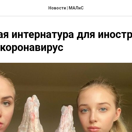
Новости | МАЛнС
я интернатура для иност
 коронавирус