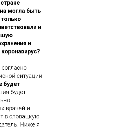
 стране
Она могла быть
 только
иветствовали и
ошую
хранения и
 коронавирус?
 согласно
исной ситуации
е будет
ция будет
льно
х врачей и
ет в словацкую
датель. Ниже я