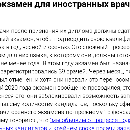
экзамен для иностранных вра
ачи после признания их диплома должны сда
ый экзамен, чтобы подтвердить свою квалиф
за в год, весной и осенью. Это сложный проф
м для них языке, к которому они должны гото
не менее года. В этом году экзамен был назна
о зарегистрировались 39 врачей. Через месяц 
ыл отменен, и хотя они назвали это переносом 
ой 2020 года экзамен вообще не проводился, эт
енеся его, они заблокировали возможность зап
льшему количеству кандидатов, поскольку о
ачи осеннего экзамена по-прежнему 18 феврал
му говорится, что
"мы объявим о процессе под
ьных кандидатов и крайнем сроке подачи заяв