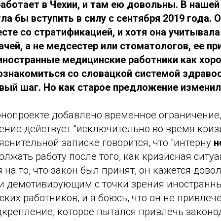
аботает в Чехии, и там ею довольны. В нашей
а бы вступить в силу с сентября 2019 года. 
сте со стратификацией, и хотя она учитывала
чей, а не медсестер или стоматологов, ее пр
иностранные медицинские работники как хор
знакомиться со словацкой системой здравоо
вый шаг. Но как старое предложение изменил
онопроекте добавлено временное ограничение,
ение действует "исключительно во время криз
пояснительной записке говорится, что "интерну
н
лжать работу после того, как кризисная ситуа
я на то, что закон был принят, он кажется дово
и демотивирующим с точки зрения иностранны
ких работников, и я боюсь, что он не привлеч
дкрепление, которое пытался привлечь законо