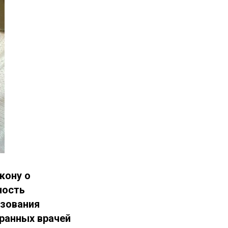
кону о
ность
азования
транных врачей