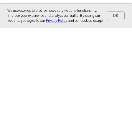
We use cookies to provide necessary website functionality,
OK
improve your experience and analyze our traffic. By using our
website, you agree to our
Privacy Policy
and our cookies usage.
Panónska cesta 17
851 01 Bratislava, Slovensko
malns.correspondence@gmail.com