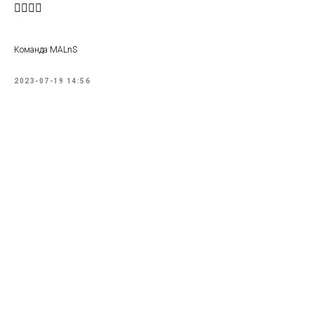
🏋️‍♂️🏃‍♀️
Команда MALnS
2023-07-19 14:56