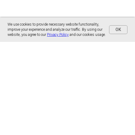
We use cookies to provide necessary website functionality,
OK
improve your experience and analyze our traffic. By using our
website, you agree to our
Privacy Policy
and our cookies usage.
Panónska cesta 17
851 01 Bratislava, Slovensko
malns.correspondence@gmail.com