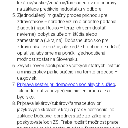
lekárov/sestier/zubárov/farmaceutov do prípravy
na základe predikcie nedostatku v odbore.
Zjednodušený imigračný proces príchodu pre
zdravotníkov – národne vízum a prioritne podanie
žiadosti (napr. Rusko – teraz ich sem dostáť
nevieme), pobyt za účelom štúdia alebo
zamestnania (Ukrajina). Dočasne útočisko pre
zdravotníka je možne, ale keďže ho chceme udržať
oplatí sa, aby sme mu ponúkli zjednodušenú
možnosť zostať na Slovensku.
Zvýšiť úroveň spolupráce všetkých statných inštitúcii
a ministerstiev participujúcich na tomto procese –
ua.gov.sk.
Príprava sestier pri domovoch sociálnych služieb
,
tak budú mat zabezpečenie nie len prácu ale aj
bydlisko.
Príprava lekárov/zubárov/farmaceutov pri
jazykových školách v kraji a prax v nemocnici na
základe Dočasnej obrodnej stáže zo zákona o
poskytovateľoch ZS. Treba rozšíriť možnosť praxe