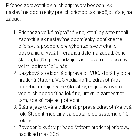
Príchod zdravotníkov a ich príprava v bodoch. Ak
nastavíme podmienky pre ich príchod tak nepôjdu ďalej na
západ.
Prichádza veľká migračná vlna, ktorú by sme mohli
zachytiť a ak nastavíme podmienky, ponúkneme
prípravu a podporu pre výkon zdravotníckeho
povolania aj využiť. Teraz idu ďalej na západ, čo je
škoda, keďže prechádzajú našim územím a boli by
veľmi potrební aj u nás.
Jazyková a odborná príprava pri VUC, ktorá by bola
hradená štátom. VUC vedia koľko zdravotníkov
potrebujú, majú reálne štatistiky, majú ubytovanie,
vedia ich podporiť na lokálnej úrovni a zamestnať
tam, kde sú najviac potrební.
Štátna jazyková a odborná príprava zdravotníka trvá
rok. Študent medicíny sa dostane do systému o 10
rokov.
Zavedenie kvót v prípade štátom hradenej prípravy,
napríklad max 30%