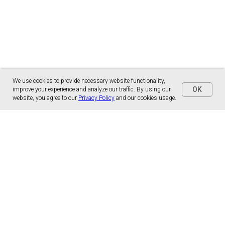
We use cookies to provide necessary website functionality,
OK
improve your experience and analyze our traffic. By using our
website, you agree to our
Privacy Policy
and our cookies usage.
Panónska cesta 17
851 01 Bratislava, Slovensko
malns.correspondence@gmail.com