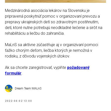
Medzinárodná asociácia lekárov na Slovensku je
pripravená poskytnúť pomoc v organizovaní prevozu a
prepravy ukrajinských detí so zdravotným postihnutím,
detí, ktoré nutne potrebujú neodkladné liečenie a sirôt na
rehabilitáciu a liečbu do zahraničia.
MaLnS sa aktívne zúčastňuje aj v organizivaní pomoci
ťažko chorým deťom, liečba ktorých je nemožná v
rodisku, z dôvodu vojenských útokov.
Ak sa chcete zaregistrovať, vyplňte
požadovaný
formulár
.
Dream Team MALnS
2022-04-02 13:00