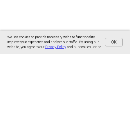
We use cookies to provide necessary website functionality,
OK
improve your experience and analyze our traffic. By using our
website, you agree to our
Privacy Policy
and our cookies usage.
Panónska cesta 17
851 01 Bratislava, Slovensko
malns.correspondence@gmail.com