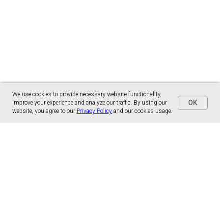
We use cookies to provide necessary website functionality,
OK
improve your experience and analyze our traffic. By using our
website, you agree to our
Privacy Policy
and our cookies usage.
Panónska cesta 17
851 01 Bratislava, Slovensko
malns.correspondence@gmail.com