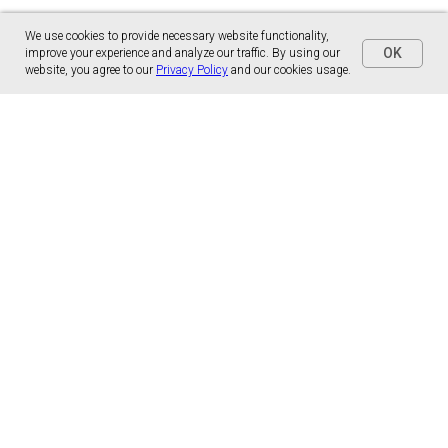
We use cookies to provide necessary website functionality,
OK
improve your experience and analyze our traffic. By using our
website, you agree to our
Privacy Policy
and our cookies usage.
Panónska cesta 17
851 01 Bratislava, Slovensko
malns.correspondence@gmail.com