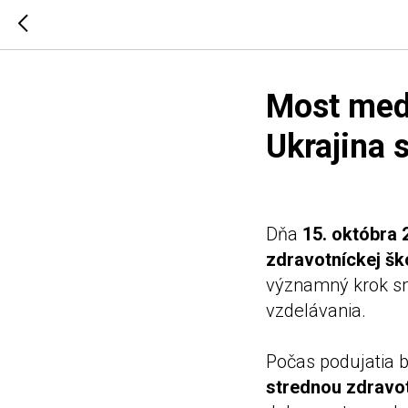
Most med
Ukrajina 
Dňa
15. októbra 
zdravotníckej šk
významný krok sm
vzdelávania.
Počas podujatia 
strednou zdravot