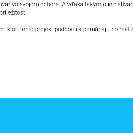
covať vo svojom odbore. A vďaka takýmto iniciatív
ríležitosť.
 ktorí tento projekt podporili a pomáhajú ho reali