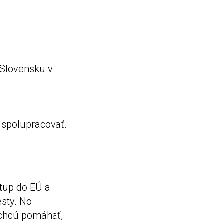
 Slovensku v
i spolupracovať.
stup do EÚ a
esty. No
é chcú pomáhať,