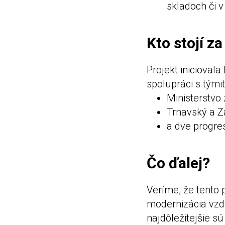
skladoch či v
Kto stojí za
Projekt inicioval
spolupráci s tými
Ministerstvo
Trnavský a Z
a dve progres
Čo ďalej?
Veríme, že tento 
modernizácia vzde
najdôležitejšie s