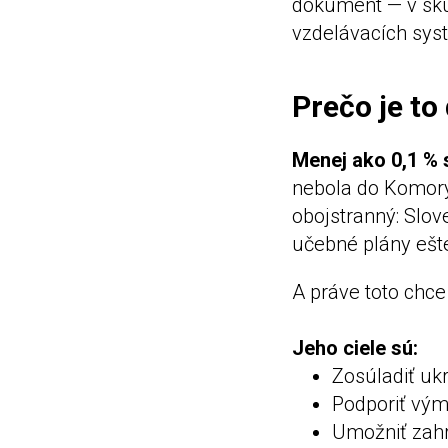
dokument — v sku
vzdelávacích sys
Prečo je to
Menej ako 0,1 % 
nebola do Komory 
obojstranný: Slo
učebné plány ešte
A práve toto ch
Jeho ciele sú:
Zosúladiť uk
Podporiť vým
Umožniť zahr