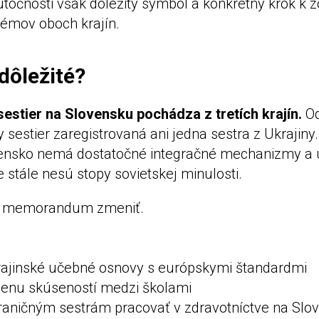
točnosti však dôležitý symbol a konkrétny krok k 
témov oboch krajín.
 dôležité?
sestier na Slovensku pochádza z tretích krajín.
Od
sestier zaregistrovaná ani jedna sestra z Ukrajiny
vensko nemá dostatočné integračné mechanizmy a 
 stále nesú stopy sovietskej minulosti.
ce memorandum zmeniť.
rajinské učebné osnovy s európskymi štandardmi
enu skúseností medzi školami
aničným sestrám pracovať v zdravotníctve na Slov