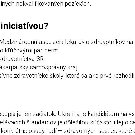
 iných nekvalifikovaných pozíciách.
 iniciatívou?
a Medzinárodná asociácia lekárov a zdravotníkov na
to kľúčovými partnermi:
 zdravotníctva SR
akarpatský samosprávny kraj
ívne zdravotnícke školy, ktoré sa ako prvé rozhodl
podpis je len začiatok. Ukrajina je kandidátom na v
lávacích štandardov je dôležitou súčasťou tejto c
ú konkrétne osudy ľudí — zdravotných sestier, ktor