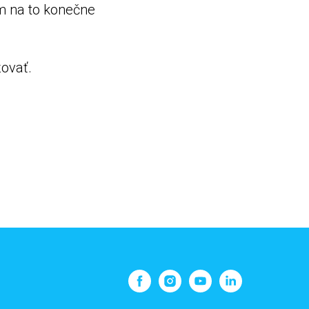
am na to konečne
zovať.