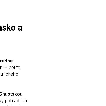
nsko a
trednej
í — bol to
otníckeho
 Chustskou
vý pohľad len