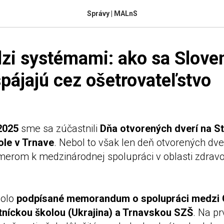
Správy | MALnS
zi systémami: ako sa Slove
spájajú cez ošetrovateľstvo
2025
sme sa zúčastnili
Dňa otvorených dverí na S
ole v Trnave
. Nebol to však len deň otvorených dver
erom k medzinárodnej spolupráci v oblasti zdrav
bolo
podpísané memorandum o spolupráci medzi
níckou školou (Ukrajina) a Trnavskou SZŠ
. Na pr