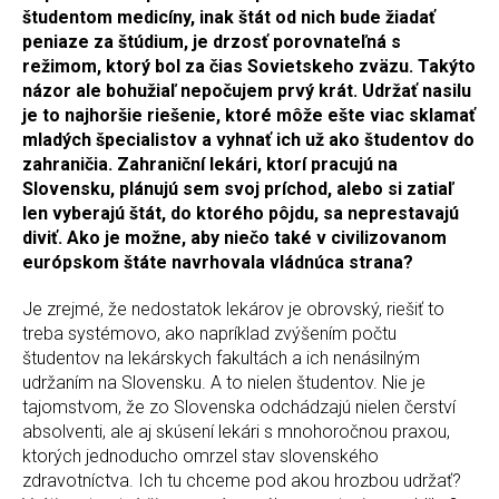
študentom medicíny, inak štát od nich bude žiadať
peniaze za štúdium, je drzosť porovnateľná s
režimom, ktorý bol za čias Sovietskeho zväzu. Takýto
názor ale bohužiaľ nepočujem prvý krát. Udržať nasilu
je to najhoršie riešenie, ktoré môže ešte viac sklamať
mladých špecialistov a vyhnať ich už ako študentov do
zahraničia. Zahraniční lekári, ktorí pracujú na
Slovensku, plánujú sem svoj príchod, alebo si zatiaľ
len vyberajú štát, do ktorého pôjdu, sa neprestavajú
diviť. Ako je možne, aby niečo také v civilizovanom
európskom štáte navrhovala vládnúca strana?
Je zrejmé, že nedostatok lekárov je obrovský, riešiť to
treba systémovo, ako napríklad zvýšením počtu
študentov na lekárskych fakultách a ich nenásilným
udržaním na Slovensku. A to nielen študentov. Nie je
tajomstvom, že zo Slovenska odchádzajú nielen čerství
absolventi, ale aj skúsení lekári s mnohoročnou praxou,
ktorých jednoducho omrzel stav slovenského
zdravotníctva. Ich tu chceme pod akou hrozbou udržať?