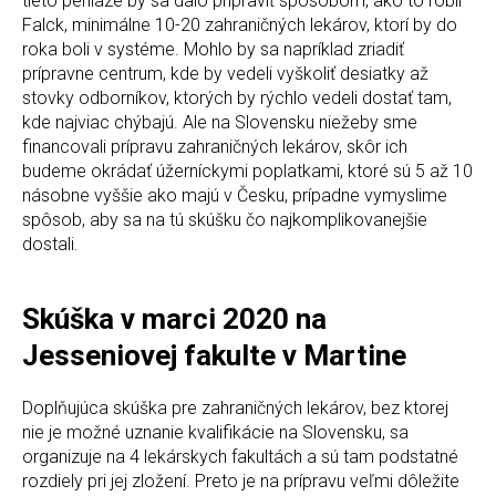
tieto peniaze by sa dalo pripraviť spôsobom, ako to robil
Falck, minimálne 10-20 zahraničných lekárov, ktorí by do
roka boli v systéme. Mohlo by sa napríklad zriadiť
prípravne centrum, kde by vedeli vyškoliť desiatky až
stovky odborníkov, ktorých by rýchlo vedeli dostať tam,
kde najviac chýbajú. Ale na Slovensku niežeby sme
financovali prípravu zahraničných lekárov, skôr ich
budeme okrádať úžerníckymi poplatkami, ktoré sú 5 až 10
násobne vyššie ako majú v Česku, prípadne vymyslime
spôsob, aby sa na tú skúšku čo najkomplikovanejšie
dostali.
Skúška v marci 2020 na
Jesseniovej fakulte v Martine
Doplňujúca skúška pre zahraničných lekárov, bez ktorej
nie je možné uznanie kvalifikácie na Slovensku, sa
organizuje na 4 lekárskych fakultách a sú tam podstatné
rozdiely pri jej zložení. Preto je na prípravu veľmi dôležite