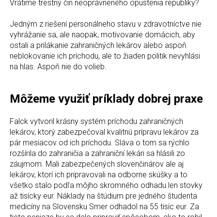
Vrátime trestný čin neoprávneného opustenia republiky?
Jedným z riešení personálneho stavu v zdravotníctve nie
vyhrážanie sa, ale naopak, motivovanie domácich, aby
ostali a prilákanie zahraničných lekárov alebo aspoň
neblokovanie ich príchodu, ale to žiaden politik nevyhlási
na hlas. Aspoň nie do volieb.
Môžeme využiť príklady dobrej praxe
Falck vytvoril krásny systém príchodu zahraničných
lekárov, ktorý zabezpečoval kvalitnú prípravu lekárov za
pár mesiacov od ich príchodu. Sláva o tom sa rýchlo
rozšírila do zahraničia a zahraniční lekári sa hlásili zo
záujmom. Mali zabezpečených slovenčinárov ale aj
lekárov, ktorí ich pripravovali na odborne skúšky a to
všetko stalo podľa môjho skromného odhadu len stovky
až tisícky eur. Náklady na štúdium pre jedného študenta
medicíny na Slovensku Smer odhadol na 55 tisíc eur. Za