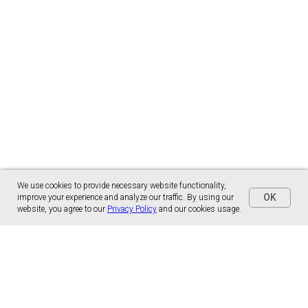
We use cookies to provide necessary website functionality,
OK
improve your experience and analyze our traffic. By using our
website, you agree to our
Privacy Policy
and our cookies usage.
Panónska cesta 17