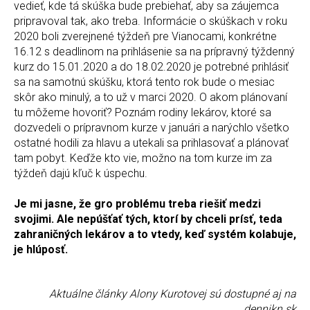
vedieť, kde tá skúška bude prebiehať, aby sa záujemca
pripravoval tak, ako treba. Informácie o skúškach v roku
2020 boli zverejnené týždeň pre Vianocami, konkrétne
16.12 s deadlinom na prihlásenie sa na prípravný týždenný
kurz do 15.01.2020 a do 18.02.2020 je potrebné prihlásiť
sa na samotnú skúšku, ktorá tento rok bude o mesiac
skôr ako minulý, a to už v marci 2020. O akom plánovaní
tu môžeme hovoriť? Poznám rodiny lekárov, ktoré sa
dozvedeli o prípravnom kurze v januári a narýchlo všetko
ostatné hodili za hlavu a utekali sa prihlasovať a plánovať
tam pobyt. Keďže kto vie, možno na tom kurze im za
týždeň dajú kľuč k úspechu.
Je mi jasne, že gro problému treba riešiť medzi
svojimi. Ale nepúšťať tých, ktorí by chceli prísť, teda
zahraničných lekárov a to vtedy, keď systém kolabuje,
je hlúposť.
Aktuálne články Alony Kurotovej sú dostupné aj na
dennikn.sk