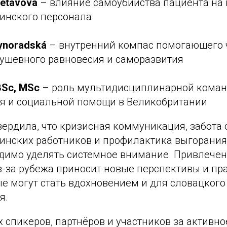
ietavová
– влияние самоубийства пациента на
инского персонала
ynoradská
– внутренний компас помогающего 
ушевного равновесия и саморазвития
 BSc, MSc
– роль мультидисциплинарной коман
я и социальной помощи в Великобритании
вердила, что кризисная коммуникация, забота
инских работников и профилактика выгорания 
димо уделять системное внимание. Привлече
з-за рубежа приносит новые перспективы и пр
е могут стать вдохновением и для словацкого
я.
 спикеров, партнёров и участников за активно