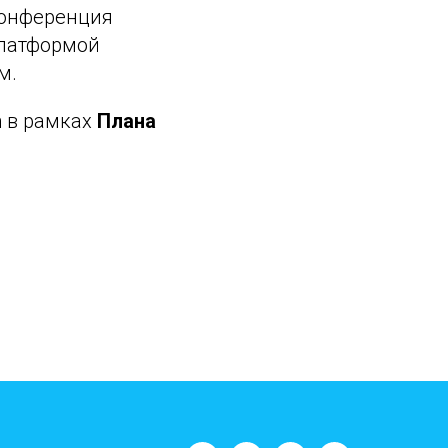
конференция
платформой
м.
n
в рамках
Плана