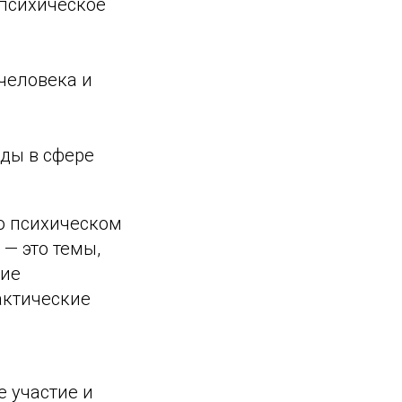
 психическое
человека и
ды в сфере
 о психическом
— это темы,
ние
актические
е участие и