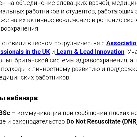
ен на объединение словацких врачей, медици
иальных работников и студентов, работающих 
акже на их активное вовлечение в решение сис
авоохранения.
готовили в тесном сотрудничестве с
Associatio
ssionals in the UK
и
Learn & Lead Innovation
. Уч
опыт британской системы здравоохранения, а 
подходы к личностному развитию и поддержк
едицинских работников.
ы вебинара:
 BSc
– коммуникация при сообщении плохих но
де и законодательство
Do Not Resuscitate (DNR