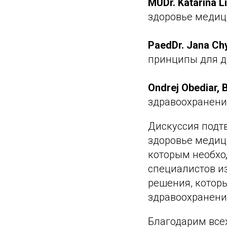
MUDr. Katarína L
здоровье медиц
PaedDr. Jana Ch
принципы для д
Ondrej Obediar,
здравоохранени
Дискуссия подт
здоровье медиц
которым необхо
специалистов и
решения, которы
здравоохранени
Благодарим всех