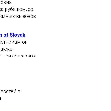
нских
за рубежом, со
темных вызовов
n of Slovak
астникам он
также
е психического
востей в
)