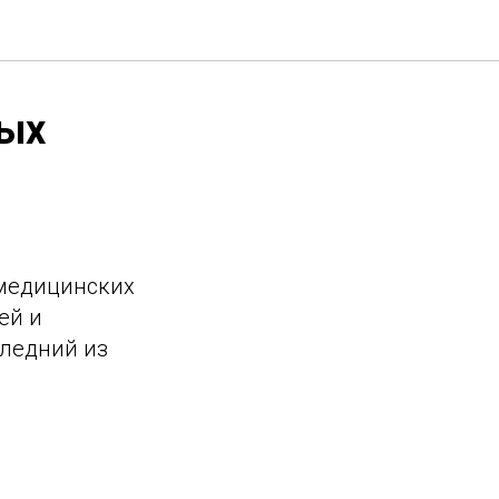
ных
 медицинских
ей и
следний из