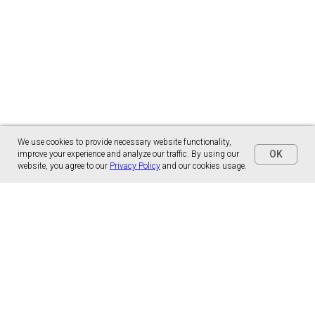
We use cookies to provide necessary website functionality,
OK
improve your experience and analyze our traffic. By using our
website, you agree to our
Privacy Policy
and our cookies usage.
Panónska cesta 17
851 01 Bratislava, Slovensko
malns.correspondence@gmail.com