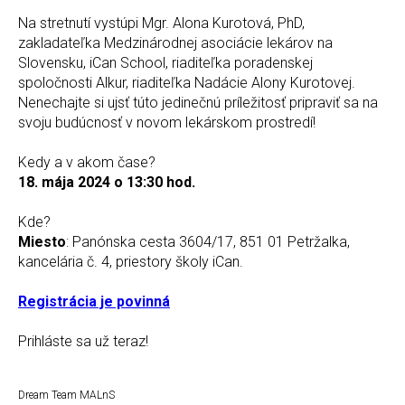
Na stretnutí vystúpi Mgr. Alona Kurotová, PhD,
zakladateľka Medzinárodnej asociácie lekárov na
Slovensku, iCan School, riaditeľka poradenskej
spoločnosti Alkur, riaditeľka Nadácie Alony Kurotovej.
Nenechajte si ujsť túto jedinečnú príležitosť pripraviť sa na
svoju budúcnosť v novom lekárskom prostredí!
Kedy a v akom čase?
18. mája 2024 o 13:30 hod.
Kde?
Miesto
: Panónska cesta 3604/17, 851 01 Petržalka,
kancelária č. 4, priestory školy iCan.
Registrácia je povinná
Prihláste sa už teraz!
Dream Team MALnS