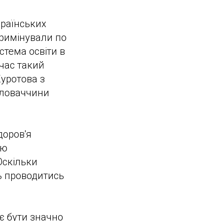
країнських
скримінували по
стема освіти в
 час такий
Куротова з
 Словаччини
доров'я
тю
Оскільки
ь проводитись
є бути значно