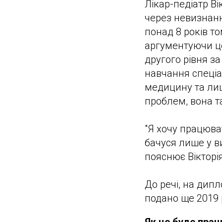
Лікар-педіатр В
через невизнанн
понад 8 років то
аргументуючи це
другого рівня з
навчання спеціа
медицину та лиш
проблем, вона т
"Я хочу працюват
бачуся лише у ви
пояснює Вікторі
До речі, на дипл
подано ще 2019 