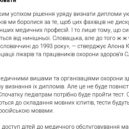
цювати
ким успіхом рішення уряду визнати дипломи у
оків ми боролися за те, щоб цих фахівців не ди
нших медичних професій. І то лише тому, що си
ється від нинішньої. Словацька, але до того ж ж
ословаччині до 1993 року», — стверджує Алона 
ціації лікарів та працівників охорони здоров'я
медичними вишами та організаціями охорони з
у визнання їх дипломів. Але це не буде повніс
початку педіатрам потрібно буде пройти тест. 
ься до складання мовних іспитів, тести будут
 російською мовами.
, доступ дітей до медичного обслуговування ма