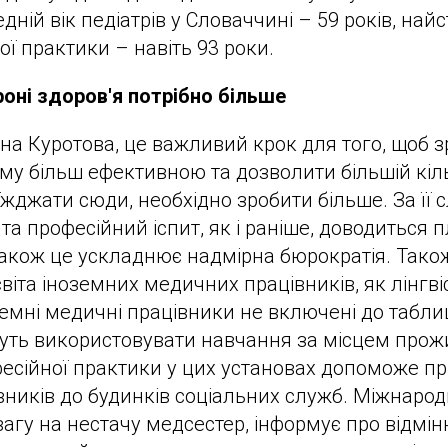
дній вік педіатрів у Словаччині – 59 років, на
ої практики – навіть 93 роки.
оні здоров'я потрібно більше
на Куротова, це важливий крок для того, щоб 
му більш ефективною та дозволити більшій кіл
їжджати сюди, необхідно зробити більше. За її 
та професійний іспит, як і раніше, доводиться 
 також це ускладнює надмірна бюрократія. Тако
іта іноземних медичних працівників, як лінгвіс
земні медичні працівники не включені до табли
уть використовувати навчання за місцем прож
есійної практики у цих установах допоможе п
ників до будинків соціальних служб. Міжнарод
агу на нестачу медсестер, інформує про відмінно