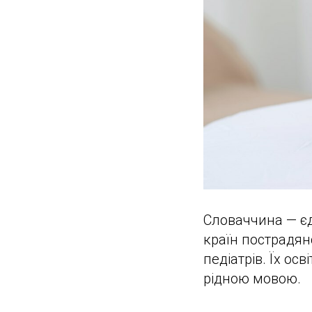
Словаччина — єд
країн пострадян
педіатрів. Їх ос
рідною мовою.