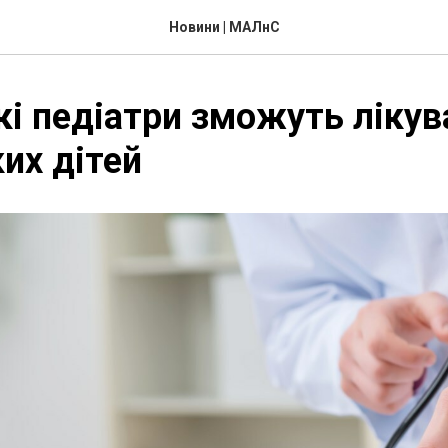
Новини | МАЛнС
кі педіатри зможуть лікув
их дітей