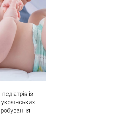
педіатрів із
 українських
ипробування