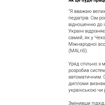
Як це буде пра
"Я вважаю вели
педіатрів. Сім р
відношенню до і
Україні відрізня
самий, як у Чех
Міжнародної асо
(MALnS).
Уряд спільно з 
розробив систем
автоматичним. С
дипломи визнают
українською чи
Змінивши підхід