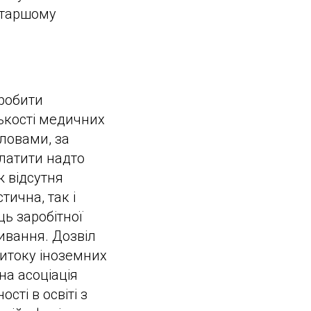
йстаршому
зробити
ькості медичних
словами, за
платити надто
ж відсутня
тична, так і
ць заробітної
ивання. Дозвіл
ритоку іноземних
на асоціація
сті в освіті з