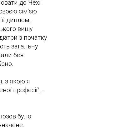
ювати до Чехії
своєю сім'єю
 її диплом,
цького вишу
діатри з початку
ають загальну
нали без
Брно.
я, з якою я
ої професії", -
 позов було
значене.