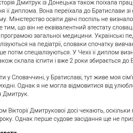
ікторія Дмитрук із Донецька також поїхала прац
я її диплома. Вона переїхала до Братислави зі 
му. Міністерство освіти двічі поспіль не визнало
 тим, що він не еквівалентний атестату слова
а програмою загальної медицини. Українські пе
лізуються на педіатрії, словаки спочатку вивч
е потім спеціалізуються. У Чехії її диплом виз
акож склала іспити і вже 2 роки збирається до 
и у Словаччині, у Братиславі, тут живе моя сім'
хідні. Однак я не могла відмовитися від улюблен
я Дмитрук.
ом Вікторії Дмитрукової досі чекають, оскільки
року. Однак перше судове засідання ще не при