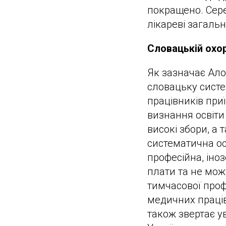
покращено. Сере
лікареві загальн
Словацькій охор
Як зазначає Ало
словацьку систе
працівників при
визнання освіти 
високі збори, а
систематична осв
професійна, іно
плати та не мож
тимчасової проф
медичних праців
також звертає ув