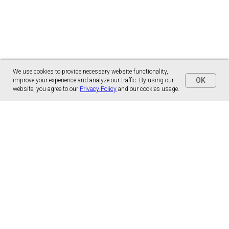
We use cookies to provide necessary website functionality,
OK
improve your experience and analyze our traffic. By using our
website, you agree to our
Privacy Policy
and our cookies usage.
Panónska cesta 17
851 01 Bratislava, Slovensko
malns.correspondence@gmail.com