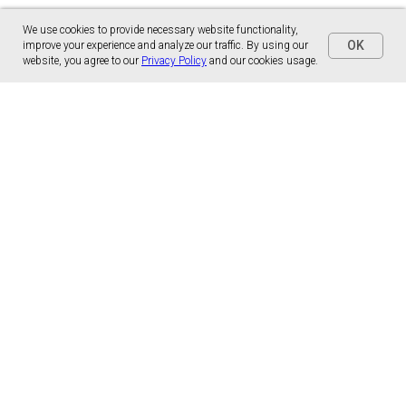
We use cookies to provide necessary website functionality,
OK
improve your experience and analyze our traffic. By using our
website, you agree to our
Privacy Policy
and our cookies usage.
Panónska cesta 17
851 01 Bratislava, Slovensko
malns.correspondence@gmail.com