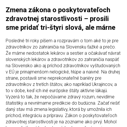
Zmena zákona o poskytovateľoch
zdravotnej starostlivosti – prosili
sme pridať tri-štyri slová, ale márne
Posledné tri roky píšem a rozpravám o tom aké to je pre
zdravotníkov zo zahraničia na Slovensku ťažké a prečo.
Že máme nedostatok lekárov a sestier a očakávať návrat
slovenských lekárov a zdravotníkov zo zahraničia naspäť
na Slovensko ako aj príchod zdravotníkov vyštudovaných
v EÚ je prinajmenšom nelogické, hlúpe a naivné. Na druhej
strane, postavili sme neprekonateľné bariéry pre
zdravotníkov z tretích štátov, ako napríklad Ukrajincov, a
to v dobe, keď ich iné európske štáty aktívne lákajú.
Vyzerá to tak, že nepočúvame zdravý rozum, nevidíme
štatistiky a nevnímame predikcie do budúcna. Začať riešiť
daný stav má zmena legislatívy, ktorá by umožnila ich
príchod, integráciu a prípravu. Zákon o poskytovateľoch
zdravotnej starostlivosti je na zozname ako prvý. Mohol