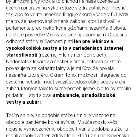
by umožniť prvý krok a to príchod na naše územie za
účelom prípravy na výkon stáže v zdravotníctve. Presne
tak, ako to veľmi úspešne funguje skoro všade v EÚ. Mrzí
ma to, že navrhovaná zmena zákona, ktorú schválili v
parlamente pred niekoľkými týždňami nezahŕňa 3 slová,
na ktoré posledné 2 roky aktívne upozorňujem. Dočasná
odborná stáž v súčasnosti platí
len pre lekárov a
vysokoškolské sestry a to v zariadeniach ústavnej
starostlivosti
(rozumej – len v nemocniciach).
Nedostatok lekárov a sestier v ambulantnom sektore
považujem za katastrofálny a je mi ľúto, že novela
nezahŕňa túto sféru. Okrem toho, možnosť integrácie do
systému nebudú môcť využiť stredoškolské sestry a ani
zubári, ktorých takisto súrne potrebujeme. Na to by stačilo
pridať tri – štyri slova:
ambulancie, stredoškolské
sestry a zubári
.
Teším sa ale, že obdobie stáže už nie je viazané na
obdobie pandémie koronavírusu. V súčasnosti, kvôli
nejasne vymedzenému obdobiu trvania obdobia stáže, ju
mohli absolvovať len zdravotníci, ktorí už sú na Slovensku.