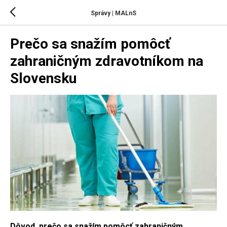
Správy | MALnS
Prečo sa snažím pomôcť
zahraničným zdravotníkom na
Slovensku
Dôvod, prečo sa snažím pomôcť zahraničným