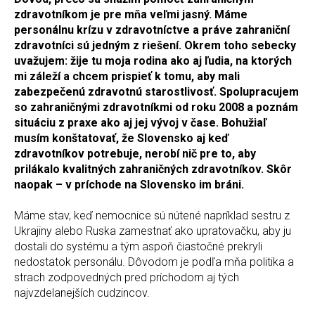
zdravotníkom je pre mňa veľmi jasný. Máme
personálnu krízu v zdravotníctve a práve zahraniční
zdravotníci sú jedným z riešení. Okrem toho sebecky
uvažujem: žije tu moja rodina ako aj ľudia, na ktorých
mi záleží a chcem prispieť k tomu, aby mali
zabezpečenú zdravotnú starostlivosť. Spolupracujem
so zahraničnými zdravotníkmi od roku 2008 a poznám
situáciu z praxe ako aj jej vývoj v čase. Bohužiaľ
musím konštatovať, že Slovensko aj keď
zdravotníkov potrebuje, nerobí nič pre to, aby
prilákalo kvalitných zahraničných zdravotníkov. Skôr
naopak – v príchode na Slovensko im bráni.
Máme stav, keď nemocnice sú nútené napríklad sestru z
Ukrajiny alebo Ruska zamestnať ako upratovačku, aby ju
dostali do systému a tým aspoň čiastočné prekryli
nedostatok personálu. Dôvodom je podľa mňa politika a
strach zodpovedných pred príchodom aj tých
najvzdelanejších cudzincov.