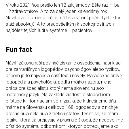
V roku 2021 ňou prešlo len 12 záujemcov. Ešte raz – iba
12 zdravotníkov. A to za celý jeden kalendárny rok.
Navrhovaná zmena určite môže zdvihnúť počet tých, ktorí
stáž absolvujú. A to predovšetkým k spokojnosti tých
najdôležitejších ľudí v systéme – pacientov.
Fun fact
Návrh zákona ruší povinné získanie osvedčenia, napríklad,
pre zahraničných logopédov, psychológov alebo fyzikov,
pričom je to najväčšia časť textu novely. Paradoxne práve
logopédia a psychológia, podľa môjho názoru, nie je
práca pre špecialistu, ktorý nemá slovenčinu ako
materinský jazyk. Na základe žiadosti o slobodnom
prístupe k informáciám som zistila, že k dnešnému dňu
máme na Slovensku celkovo 168 logopédov a z nich je
presne nula celá nula z tretích štátov. Teším sa, že mám
logiku, ktorá sa prejavuje v praxi ale škoda, že nedovolíme
prísť do systému odborníkom, ktorých potrebujeme ako