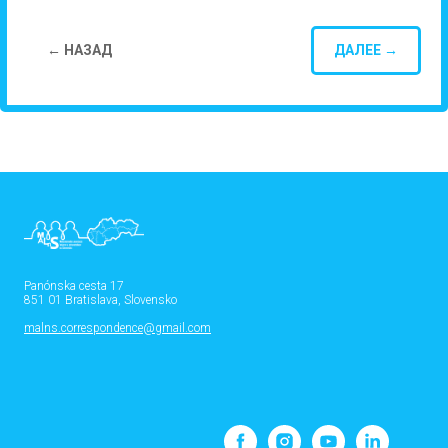
← НАЗАД
ДАЛЕЕ →
Panónska cesta 17
851 01 Bratislava, Slovensko
malns.correspondence@gmail.com